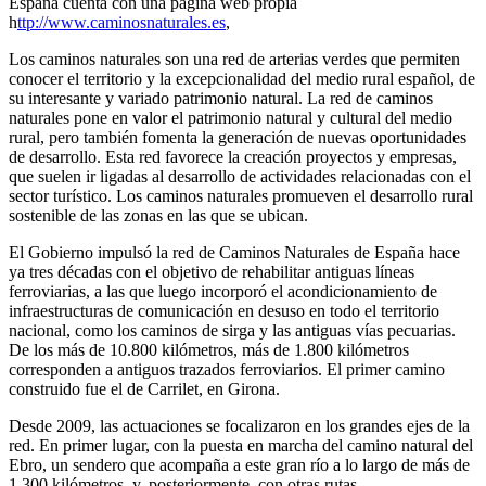
España cuenta con una página web propia
h
ttp://www.caminosnaturales.es
,
Los caminos naturales son una red de arterias verdes que permiten
conocer el territorio y la excepcionalidad del medio rural español, de
su interesante y variado patrimonio natural. La red de caminos
naturales pone en valor el patrimonio natural y cultural del medio
rural, pero también fomenta la generación de nuevas oportunidades
de desarrollo. Esta red favorece la creación proyectos y empresas,
que suelen ir ligadas al desarrollo de actividades relacionadas con el
sector turístico. Los caminos naturales promueven el desarrollo rural
sostenible de las zonas en las que se ubican.
El Gobierno impulsó la red de Caminos Naturales de España hace
ya tres décadas con el objetivo de rehabilitar antiguas líneas
ferroviarias, a las que luego incorporó el acondicionamiento de
infraestructuras de comunicación en desuso en todo el territorio
nacional, como los caminos de sirga y las antiguas vías pecuarias.
De los más de 10.800 kilómetros, más de 1.800 kilómetros
corresponden a antiguos trazados ferroviarios. El primer camino
construido fue el de Carrilet, en Girona.
Desde 2009, las actuaciones se focalizaron en los grandes ejes de la
red. En primer lugar, con la puesta en marcha del camino natural del
Ebro, un sendero que acompaña a este gran río a lo largo de más de
1.300 kilómetros, y, posteriormente, con otras rutas.