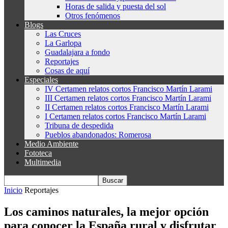
Horas de salida y puesta del sol
Otros fenómenos
Blogs
Las Cruces
La Garlopa
Guadalajara a fondo
Reportajes
Cosas de aquí
Especiales
IV Certamen relatos cortos Francisco Martín Larami
III Certamen relatos cortos Francisco Martín Larami
II Certamen relatos cortos Francisco Martín Larami
I Certamen relatos cortos Francisco Martín Larami
Tribuna de despedida
Pueblos abandonados: Romerosa
Medio Ambiente
Fototeca
Multimedia
Inicio
Reportajes
Los caminos naturales, la mejor opción
para conocer la España rural y disfrutar