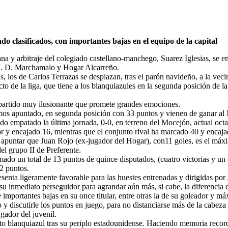
do clasificados, con importantes bajas en el equipo de la capital
na y arbitraje del colegiado castellano-manchego, Suarez Iglesias, se e
 C. D. Marchamalo y Hogar Alcarreño.
, los de Carlos Terrazas se desplazan, tras el parón navideño, a la veci
o de la liga, que tiene a los blanquiazules en la segunda posición de la t
 partido muy ilusionante que promete grandes emociones.
emos apuntado, en segunda posición con 33 puntos y vienen de ganar al
do empatado la última jornada, 0-0, en terreno del Mocejón, actual octa
or y encajado 16, mientras que el conjunto rival ha marcado 40 y encaja
untar que Juan Rojo (ex-jugador del Hogar), con11 goles, es el máximo 
el grupo II de Preferente.
mado un total de 13 puntos de quince disputados, (cuatro victorias y un
12 puntos.
presenta ligeramente favorable para las huestes entrenadas y dirigidas 
a su inmediato perseguidor para agrandar aún más, si cabe, la diferencia 
mportantes bajas en su once titular, entre otras la de su goleador y má
lo y discutirle los puntos en juego, para no distanciarse más de la cabe
ugador del juvenil.
unto blanquiazul tras su periplo estadounidense. Haciendo memoria rec