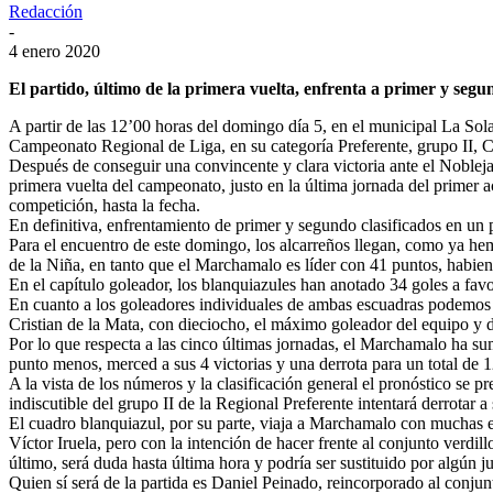
Redacción
-
4 enero 2020
El partido, último de la primera vuelta, enfrenta a primer y segun
A partir de las 12’00 horas del domingo día 5, en el municipal La Sola
Campeonato Regional de Liga, en su categoría Preferente, grupo II,
Después de conseguir una convincente y clara victoria ante el Noblejas
primera vuelta del campeonato, justo en la última jornada del primer act
competición, hasta la fecha.
En definitiva, enfrentamiento de primer y segundo clasificados en un
Para el encuentro de este domingo, los alcarreños llegan, como ya h
de la Niña, en tanto que el Marchamalo es líder con 41 puntos, habien
En el capítulo goleador, los blanquiazules han anotado 34 goles a fav
En cuanto a los goleadores individuales de ambas escuadras podemos ap
Cristian de la Mata, con dieciocho, el máximo goleador del equipo y d
Por lo que respecta a las cinco últimas jornadas, el Marchamalo ha su
punto menos, merced a sus 4 victorias y una derrota para un total de 
A la vista de los números y la clasificación general el pronóstico se 
indiscutible del grupo II de la Regional Preferente intentará derrotar 
El cuadro blanquiazul, por su parte, viaja a Marchamalo con muchas e i
Víctor Iruela, pero con la intención de hacer frente al conjunto verdil
último, será duda hasta última hora y podría ser sustituido por algún j
Quien sí será de la partida es Daniel Peinado, reincorporado al conj