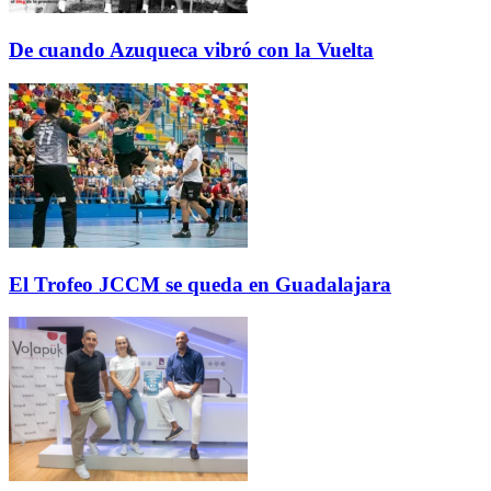
De cuando Azuqueca vibró con la Vuelta
El Trofeo JCCM se queda en Guadalajara