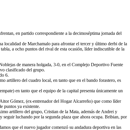
nfrentan, en partido correspondiente a la decimoséptima jornada del
na localidad de Marchamalo para afrontar el tercer y último derbi de la
abla, a ocho puntos del rival de esta ocasión, líder indiscutible de la
 Noblejas de manera holgada, 3-0, en el Complejo Deportivo Fuente
vo clasificado del grupo.
do 6.
artillero del cuadro local, en tanto que en el bando forastero, es
 empate) en tanto que el equipo de la capital presenta únicamente un
por Aitor Gómez, (ex-entrenador del Hogar Alcarreño) que como líder
de puntos ya existente.
ximo artillero del grupo, Cristian de la Mata, además de Andrei y
za y seguir luchando por la segunda plaza que ahora ocupa. Bribian, por
ordamos que el nuevo jugador comenzó su andadura deportiva en las