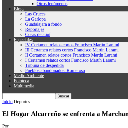
Otros fenómenos
Blogs
Las Cruces
La Garlopa
Guadalajara a fondo
Reportajes
Cosas de aquí
Especiales
IV Certamen relatos cortos Francisco Martín Larami
III Certamen relatos cortos Francisco Martín Larami
II Certamen relatos cortos Francisco Martín Larami
I Certamen relatos cortos Francisco Martín Larami
Tribuna de despedida
Pueblos abandonados: Romerosa
Medio Ambiente
Fototeca
Multimedia
Inicio
Deportes
El Hogar Alcarreño se enfrenta a Marchama
Por