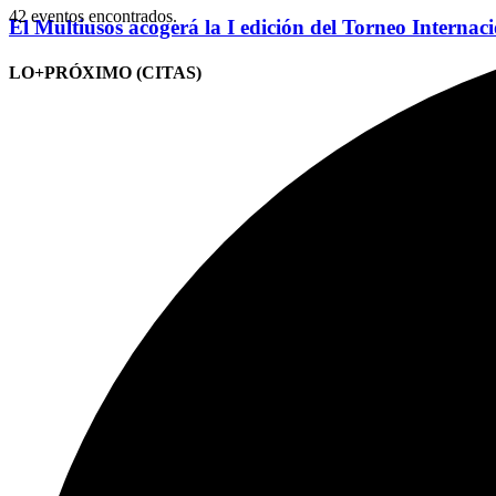
42 eventos encontrados.
El Multiusos acogerá la I edición del Torneo Internac
LO+PRÓXIMO (CITAS)