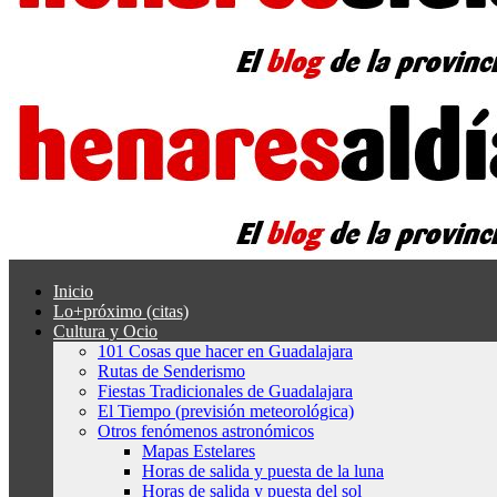
Inicio
Lo+próximo (citas)
Cultura y Ocio
101 Cosas que hacer en Guadalajara
Rutas de Senderismo
Fiestas Tradicionales de Guadalajara
El Tiempo (previsión meteorológica)
Otros fenómenos astronómicos
Mapas Estelares
Horas de salida y puesta de la luna
Horas de salida y puesta del sol