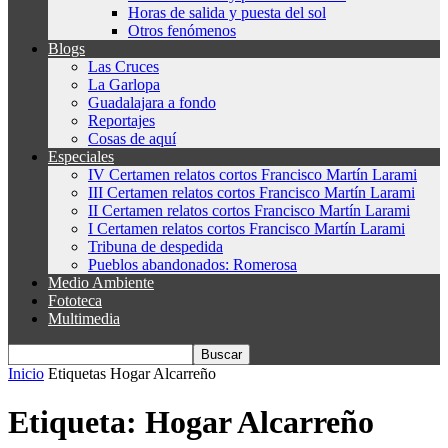
Horas de salida y puesta del sol
Otros fenómenos
Blogs
Las Cruces
La Garlopa
Guadalajara a fondo
Reportajes
Cosas de aquí
Especiales
IV Certamen relatos cortos Francisco Martín Larami
III Certamen relatos cortos Francisco Martín Larami
II Certamen relatos cortos Francisco Martín Larami
I Certamen relatos cortos Francisco Martín Larami
Tribuna de despedida
Pueblos abandonados: Romerosa
Medio Ambiente
Fototeca
Multimedia
Inicio
Etiquetas
Hogar Alcarreño
Etiqueta: Hogar Alcarreño