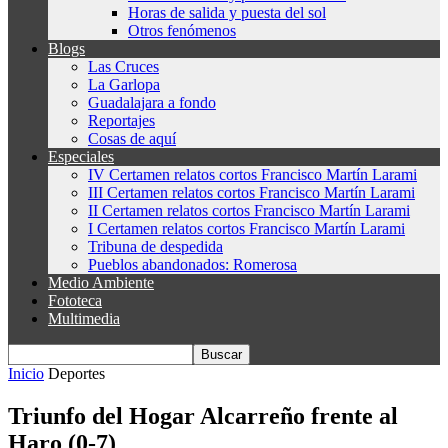
Horas de salida y puesta del sol
Otros fenómenos
Blogs
Las Cruces
La Garlopa
Guadalajara a fondo
Reportajes
Cosas de aquí
Especiales
IV Certamen relatos cortos Francisco Martín Larami
III Certamen relatos cortos Francisco Martín Larami
II Certamen relatos cortos Francisco Martín Larami
I Certamen relatos cortos Francisco Martín Larami
Tribuna de despedida
Pueblos abandonados: Romerosa
Medio Ambiente
Fototeca
Multimedia
Inicio
Deportes
Triunfo del Hogar Alcarreño frente al
Haro (0-7)