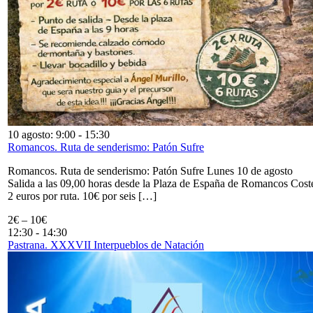
10 agosto: 9:00
-
15:30
Romancos. Ruta de senderismo: Patón Sufre
Romancos. Ruta de senderismo: Patón Sufre Lunes 10 de agosto
Salida a las 09,00 horas desde la Plaza de España de Romancos Cost
2 euros por ruta. 10€ por seis […]
2€ – 10€
12:30
-
14:30
Pastrana. XXXVII Interpueblos de Natación