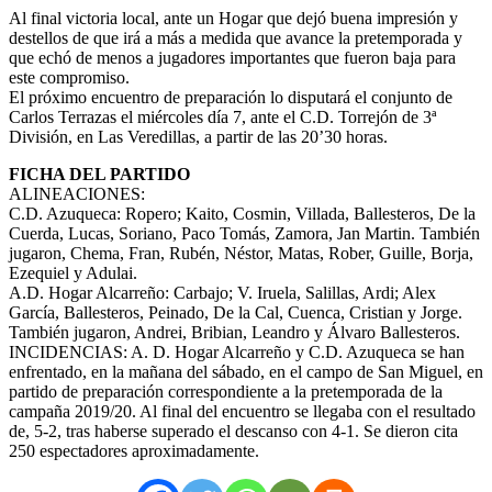
Al final victoria local, ante un Hogar que dejó buena impresión y
destellos de que irá a más a medida que avance la pretemporada y
que echó de menos a jugadores importantes que fueron baja para
este compromiso.
El próximo encuentro de preparación lo disputará el conjunto de
Carlos Terrazas el miércoles día 7, ante el C.D. Torrejón de 3ª
División, en Las Veredillas, a partir de las 20’30 horas.
FICHA DEL PARTIDO
ALINEACIONES:
C.D. Azuqueca: Ropero; Kaito, Cosmin, Villada, Ballesteros, De la
Cuerda, Lucas, Soriano, Paco Tomás, Zamora, Jan Martin. También
jugaron, Chema, Fran, Rubén, Néstor, Matas, Rober, Guille, Borja,
Ezequiel y Adulai.
A.D. Hogar Alcarreño: Carbajo; V. Iruela, Salillas, Ardi; Alex
García, Ballesteros, Peinado, De la Cal, Cuenca, Cristian y Jorge.
También jugaron, Andrei, Bribian, Leandro y Álvaro Ballesteros.
INCIDENCIAS: A. D. Hogar Alcarreño y C.D. Azuqueca se han
enfrentado, en la mañana del sábado, en el campo de San Miguel, en
partido de preparación correspondiente a la pretemporada de la
campaña 2019/20. Al final del encuentro se llegaba con el resultado
de, 5-2, tras haberse superado el descanso con 4-1. Se dieron cita
250 espectadores aproximadamente.