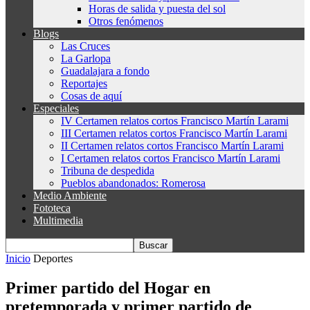
Horas de salida y puesta del sol
Otros fenómenos
Blogs
Las Cruces
La Garlopa
Guadalajara a fondo
Reportajes
Cosas de aquí
Especiales
IV Certamen relatos cortos Francisco Martín Larami
III Certamen relatos cortos Francisco Martín Larami
II Certamen relatos cortos Francisco Martín Larami
I Certamen relatos cortos Francisco Martín Larami
Tribuna de despedida
Pueblos abandonados: Romerosa
Medio Ambiente
Fototeca
Multimedia
Inicio
Deportes
Primer partido del Hogar en
pretemporada y primer partido de