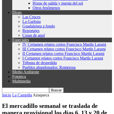
Horas de salida y puesta del sol
Otros fenómenos
Blogs
Las Cruces
La Garlopa
Guadalajara a fondo
Reportajes
Cosas de aquí
Especiales
IV Certamen relatos cortos Francisco Martín Larami
III Certamen relatos cortos Francisco Martín Larami
II Certamen relatos cortos Francisco Martín Larami
I Certamen relatos cortos Francisco Martín Larami
Tribuna de despedida
Pueblos abandonados: Romerosa
Medio Ambiente
Fototeca
Multimedia
Inicio
La Campiña
Azuqueca
El mercadillo semanal se traslada de
manera provisional los días 6, 13 y 20 de