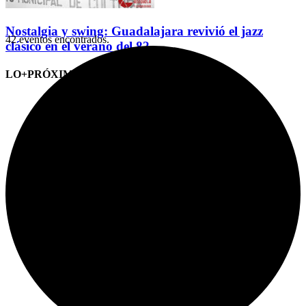
Nostalgia y swing: Guadalajara revivió el jazz
42 eventos encontrados.
clásico en el verano del 82
LO+PRÓXIMO (CITAS)