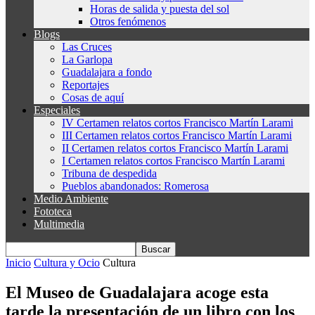
Horas de salida y puesta del sol
Otros fenómenos
Blogs
Las Cruces
La Garlopa
Guadalajara a fondo
Reportajes
Cosas de aquí
Especiales
IV Certamen relatos cortos Francisco Martín Larami
III Certamen relatos cortos Francisco Martín Larami
II Certamen relatos cortos Francisco Martín Larami
I Certamen relatos cortos Francisco Martín Larami
Tribuna de despedida
Pueblos abandonados: Romerosa
Medio Ambiente
Fototeca
Multimedia
Inicio
Cultura y Ocio
Cultura
El Museo de Guadalajara acoge esta
tarde la presentación de un libro con los