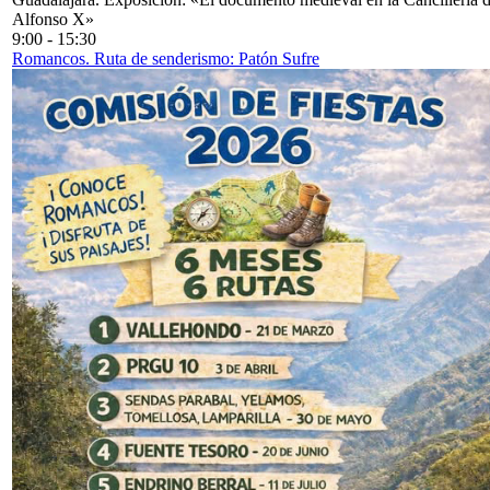
Alfonso X»
9:00
-
15:30
Romancos. Ruta de senderismo: Patón Sufre