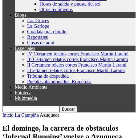
Horas de salida y puesta del sol
Otros fenómenos
Blogs
Las Cruces
La Garlopa
Guadalajara a fondo
Reportajes
Cosas de aquí
Especiales
IV Certamen relatos cortos Francisco Martín Larami
III Certamen relatos cortos Francisco Martín Larami
II Certamen relatos cortos Francisco Martín Larami
I Certamen relatos cortos Francisco Martín Larami
Tribuna de despedida
Pueblos abandonados: Romerosa
Medio Ambiente
Fototeca
Multimedia
Inicio
La Campiña
Azuqueca
El domingo, la carrera de obstáculos
‘Infernal Running’ vuelve a Azuqueca