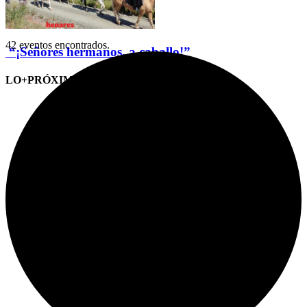
42 eventos encontrados.
“¡Señores hermanos, a caballo!”
LO+PRÓXIMO (CITAS)