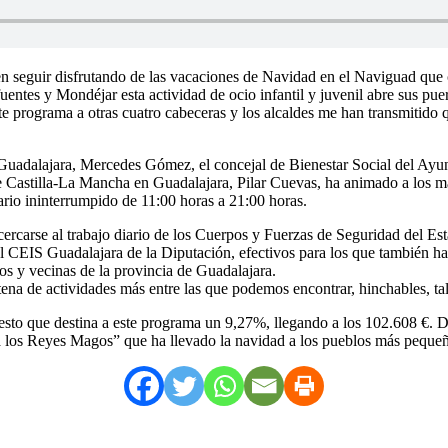
en seguir disfrutando de las vacaciones de Navidad en el Naviguad que
tes y Mondéjar esta actividad de ocio infantil y juvenil abre sus puerta
te programa a otras cuatro cabeceras y los alcaldes me han transmitido 
adalajara, Mercedes Gómez, el concejal de Bienestar Social del Ayunta
Castilla-La Mancha en Guadalajara, Pilar Cuevas, ha animado a los más
ario ininterrumpido de 11:00 horas a 21:00 horas.
cercarse al trabajo diario de los Cuerpos y Fuerzas de Seguridad del Est
l CEIS Guadalajara de la Diputación, efectivos para los que también ha
inos y vecinas de la provincia de Guadalajara.
na de actividades más entre las que podemos encontrar, hinchables, talle
sto que destina a este programa un 9,27%, llegando a los 102.608 €. De
los Reyes Magos” que ha llevado la navidad a los pueblos más pequeño