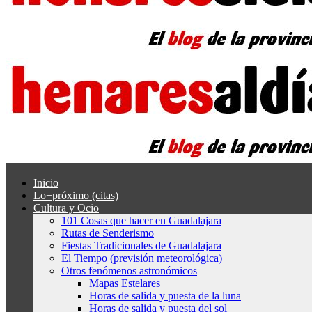
Inicio
Lo+próximo (citas)
Cultura y Ocio
101 Cosas que hacer en Guadalajara
Rutas de Senderismo
Fiestas Tradicionales de Guadalajara
El Tiempo (previsión meteorológica)
Otros fenómenos astronómicos
Mapas Estelares
Horas de salida y puesta de la luna
Horas de salida y puesta del sol