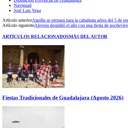
Diputación Provincial de Guadalajara
Naviguad
José Luis Vega
Artículo anterior
Alarilla se prepara para la cabalgata aérea del 5 de en
Artículo siguiente
Alovera despidió el año con una fiesta de nocheviej
ARTÍCULOS RELACIONADOS
MÁS DEL AUTOR
Fiestas Tradicionales de Guadalajara (Agosto 2026)