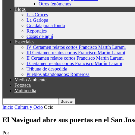
Otros fenómenos
Blogs
Las Cruces
La Garlopa
Guadalajara a fondo
Reportajes
Cosas de aquí
Especiales
IV Certamen relatos cortos Francisco Martín Larami
III Certamen relatos cortos Francisco Martín Larami
II Certamen relatos cortos Francisco Martín Larami
I Certamen relatos cortos Francisco Martín Larami
Tribuna de despedida
Pueblos abandonados: Romerosa
Medio Ambiente
Fototeca
Multimedia
Inicio
Cultura y Ocio
Ocio
El Naviguad abre sus puertas en el San Jos
Por