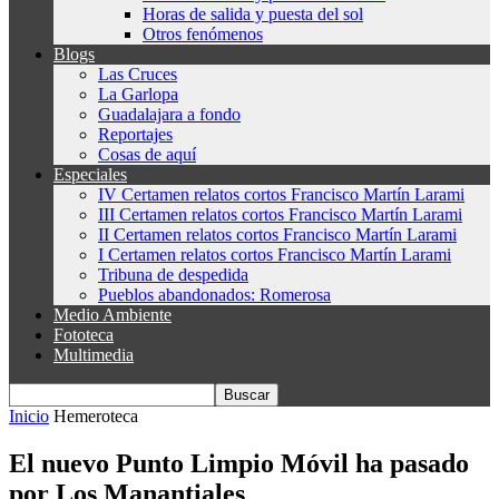
Horas de salida y puesta del sol
Otros fenómenos
Blogs
Las Cruces
La Garlopa
Guadalajara a fondo
Reportajes
Cosas de aquí
Especiales
IV Certamen relatos cortos Francisco Martín Larami
III Certamen relatos cortos Francisco Martín Larami
II Certamen relatos cortos Francisco Martín Larami
I Certamen relatos cortos Francisco Martín Larami
Tribuna de despedida
Pueblos abandonados: Romerosa
Medio Ambiente
Fototeca
Multimedia
Inicio
Hemeroteca
El nuevo Punto Limpio Móvil ha pasado
por Los Manantiales