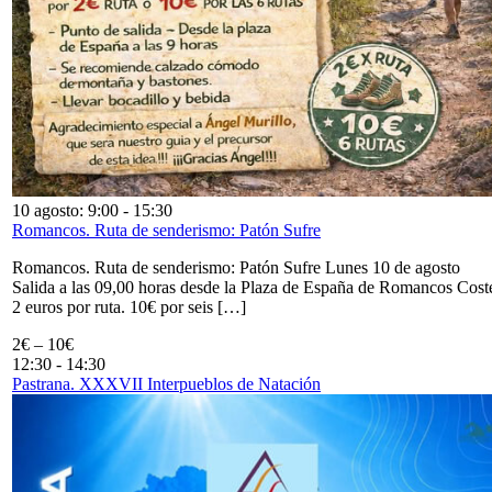
10 agosto: 9:00
-
15:30
Romancos. Ruta de senderismo: Patón Sufre
Romancos. Ruta de senderismo: Patón Sufre Lunes 10 de agosto
Salida a las 09,00 horas desde la Plaza de España de Romancos Cost
2 euros por ruta. 10€ por seis […]
2€ – 10€
12:30
-
14:30
Pastrana. XXXVII Interpueblos de Natación