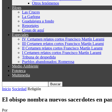
Otros fenómenos
Blogs
Las Cruces
La Garlopa
Guadalajara a fondo
Reportajes
Cosas de aquí
Especiales
IV Certamen relatos cortos Francisco Martín Larami
III Certamen relatos cortos Francisco Martín Larami
II Certamen relatos cortos Francisco Martín Larami
I Certamen relatos cortos Francisco Martín Larami
Tribuna de despedida
Pueblos abandonados: Romerosa
Medio Ambiente
Fototeca
Multimedia
Inicio
Sociedad
Religión
El obispo nombra nuevos sacerdotes en parro
Por