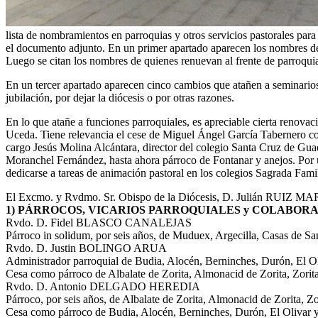
lista de nombramientos en parroquias y otros servicios pastorales para
el documento adjunto. En un primer apartado aparecen los nombres de 
Luego se citan los nombres de quienes renuevan al frente de parroquia
En un tercer apartado aparecen cinco cambios que atañen a seminarios, 
jubilación, por dejar la diócesis o por otras razones.
En lo que atañe a funciones parroquiales, es apreciable cierta renova
Uceda. Tiene relevancia el cese de Miguel Ángel García Tabernero com
cargo Jesús Molina Alcántara, director del colegio Santa Cruz de Guad
Moranchel Fernández, hasta ahora párroco de Fontanar y anejos. Por ú
dedicarse a tareas de animación pastoral en los colegios Sagrada Fami
El Excmo. y Rvdmo. Sr. Obispo de la Diócesis, D. Julián RUIZ MA
1) PÁRROCOS, VICARIOS PARROQUIALES y COLABO
Rvdo. D. Fidel BLASCO CANALEJAS
Párroco in solidum, por seis años, de Muduex, Argecilla, Casas de Sa
Rvdo. D. Justin BOLINGO ARUA
Administrador parroquial de Budia, Alocén, Berninches, Durón, El O
Cesa como párroco de Albalate de Zorita, Almonacid de Zorita, Zorit
Rvdo. D. Antonio DELGADO HEREDIA
Párroco, por seis años, de Albalate de Zorita, Almonacid de Zorita, Z
Cesa como párroco de Budia, Alocén, Berninches, Durón, El Olivar 