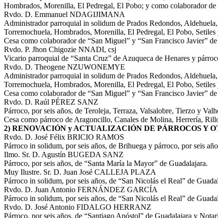
Hombrados, Morenilla, El Pedregal, El Pobo; y como colaborador de 
Rvdo. D. Emmanuel NDAGIJIMANA
Administrador parroquial in solidum de Prados Redondos, Aldehuela, A
Torremochuela, Hombrados, Morenilla, El Pedregal, El Pobo, Setiles
Cesa como colaborador de “San Miguel” y “San Francisco Javier” d
Rvdo. P. Jhon Chigozie NNADI, csj
Vicario parroquial de “Santa Cruz” de Azuqueca de Henares y párroco 
Rvdo. D. Theogene NZUWONEMYE
Administrador parroquial in solidum de Prados Redondos, Aldehuela, A
Torremochuela, Hombrados, Morenilla, El Pedregal, El Pobo, Setiles
Cesa como colaborador de “San Miguel” y “San Francisco Javier” d
Rvdo. D. Raúl PÉREZ SANZ
Párroco, por seis años, de Teroleja, Terraza, Valsalobre, Tierzo y Val
Cesa como párroco de Aragoncillo, Canales de Molina, Herrería, Rillo
2) RENOVACIÓN y ACTUALIZACIÓN DE PÁRROCOS Y O
Rvdo. D. José Félix BRICIO RAMOS
Párroco in solidum, por seis años, de Brihuega y párroco, por seis añ
Ilmo. Sr. D. Agustín BUGEDA SANZ
Párroco, por seis años, de “Santa María la Mayor” de Guadalajara.
Muy Ilustre. Sr. D. Juan José CALLEJA PLAZA
Párroco in solidum, por seis años, de “San Nicolás el Real” de Guadal
Rvdo. D. Juan Antonio FERNÁNDEZ GARCÍA
Párroco in solidum, por seis años, de “San Nicolás el Real” de Guadal
Rvdo. D. José Antonio FIDALGO HERRANZ
Párroco, por seis años, de “Santiago Apóstol” de Guadalajara y Notari