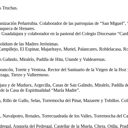
as Truchas.
banización Peñarrubia. Colaborador de las parroquias de “San Miguel”,
zuqueca de Henares.
Guadalajara y colaborador en la pastoral del Colegio Diocesano “Card
 solidum de las Madres Jerónimas.
mpillejo, El Espinar, Majaelrayo, Muriel, Palancares, Roblelacasa, Ro
n Galindo, Miralrío, Padilla de Hita, Utande y Valdearenas.
rancón, Torete y Ventosa. Rector del Santuario de la Virgen de la Hoz 
rzaga, Tierzo y Valhermoso.
jara y de Muduex, Argecilla, Casas de San Galindo, Miralrío, Padilla d
 de la Casa de Espiritualidad “María Madre”.
, Rillo de Gallo, Selas, Torremocha del Pinar, Mazarete y Tobillos. Co
a, Navalpotro, Renales, Torrecuadrada de los Valles, Torremocha del 
gal, Anquela del Pedregal, Castellar de la Muela, Chera, Otilla, Prad