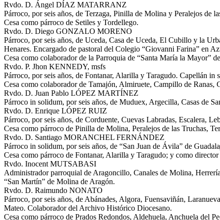
Rvdo. D. Ángel DÍAZ MATARRANZ
Párroco, por seis años, de Terzaga, Pinilla de Molina y Peralejos de l
Cesa como párroco de Setiles y Tordellego.
Rvdo. D. Diego GONZALO MORENO
Párroco, por seis años, de Uceda, Casa de Uceda, El Cubillo y la Ur
Henares. Encargado de pastoral del Colegio “Giovanni Farina” en A
Cesa como colaborador de la Parroquia de “Santa María la Mayor” de 
Rvdo. P. Jhon KENNEDY, msfs
Párroco, por seis años, de Fontanar, Alarilla y Taragudo. Capellán in
Cesa como colaborador de Tamajón, Almiruete, Campillo de Ranas, Ca
Rvdo. D. Juan Pablo LÓPEZ MARTÍNEZ
Párroco in solidum, por seis años, de Muduex, Argecilla, Casas de Sa
Rvdo. D. Enrique LÓPEZ RUIZ
Párroco, por seis años, de Corduente, Cuevas Labradas, Escalera, Leb
Cesa como párroco de Pinilla de Molina, Peralejos de las Truchas, Te
Rvdo. D. Santiago MORANCHEL FERNÁNDEZ
Párroco in solidum, por seis años, de “San Juan de Ávila” de Guadala
Cesa como párroco de Fontanar, Alarilla y Taragudo; y como director
Rvdo. Inocent MUTSABASI
Administrador parroquial de Aragoncillo, Canales de Molina, Herrería
“San Martín” de Molina de Aragón.
Rvdo. D. Raimundo NONATO
Párroco, por seis años, de Abánades, Algora, Fuensaviñán, Laranuev
Mateo. Colaborador del Archivo Histórico Diocesano.
Cesa como párroco de Prados Redondos, Aldehuela, Anchuela del Pedre