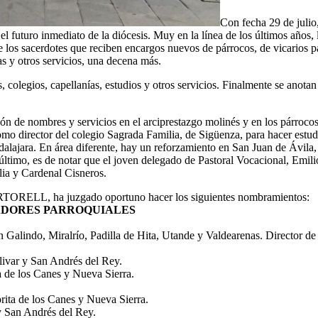
Con fecha 29 de julio
 el futuro inmediato de la diócesis. Muy en la línea de los últimos años
los sacerdotes que reciben encargos nuevos de párrocos, de vicarios pa
s y otros servicios, una decena más.
colegios, capellanías, estudios y otros servicios. Finalmente se anotan 
ción de nombres y servicios en el arciprestazgo molinés y en los párroc
o director del colegio Sagrada Familia, de Sigüenza, para hacer estudio
alajara. En área diferente, hay un reforzamiento en San Juan de Ávila,
ltimo, es de notar que el joven delegado de Pastoral Vocacional, Emili
lia y Cardenal Cisneros.
RTORELL, ha juzgado oportuno hacer los siguientes nombramientos:
RADORES PARROQUIALES
n Galindo, Miralrío, Padilla de Hita, Utande y Valdearenas. Director de
livar y San Andrés del Rey.
a de los Canes y Nueva Sierra.
orita de los Canes y Nueva Sierra.
y San Andrés del Rey.