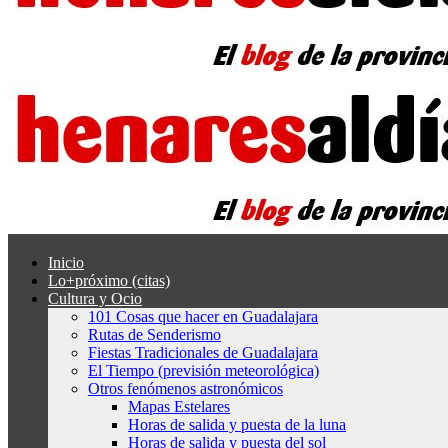
Inicio
Lo+próximo (citas)
Cultura y Ocio
101 Cosas que hacer en Guadalajara
Rutas de Senderismo
Fiestas Tradicionales de Guadalajara
El Tiempo (previsión meteorológica)
Otros fenómenos astronómicos
Mapas Estelares
Horas de salida y puesta de la luna
Horas de salida y puesta del sol