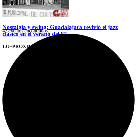
Nostalgia y swing: Guadalajara revivió el jazz
42 eventos encontrados.
clásico en el verano del 82
LO+PRÓXIMO (CITAS)