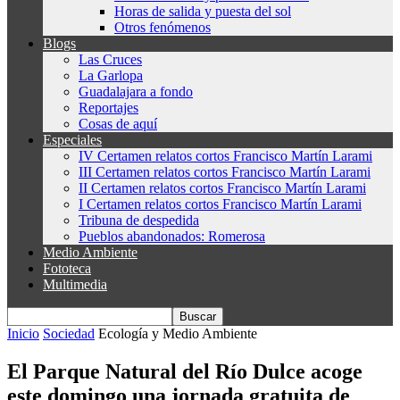
Horas de salida y puesta del sol
Otros fenómenos
Blogs
Las Cruces
La Garlopa
Guadalajara a fondo
Reportajes
Cosas de aquí
Especiales
IV Certamen relatos cortos Francisco Martín Larami
III Certamen relatos cortos Francisco Martín Larami
II Certamen relatos cortos Francisco Martín Larami
I Certamen relatos cortos Francisco Martín Larami
Tribuna de despedida
Pueblos abandonados: Romerosa
Medio Ambiente
Fototeca
Multimedia
Inicio
Sociedad
Ecología y Medio Ambiente
El Parque Natural del Río Dulce acoge
este domingo una jornada gratuita de