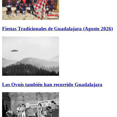
Fiestas Tradicionales de Guadalajara (Agosto 2026)
Los Ovnis también han recorrido Guadalajara