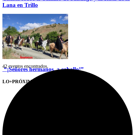
Lana en Trillo
42 eventos encontrados.
“¡Señores hermanos, a caballo!”
LO+PRÓXIMO (CITAS)