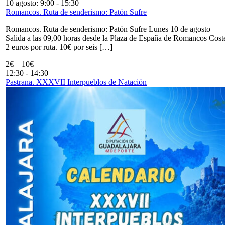
10 agosto: 9:00
-
15:30
Romancos. Ruta de senderismo: Patón Sufre
Romancos. Ruta de senderismo: Patón Sufre Lunes 10 de agosto
Salida a las 09,00 horas desde la Plaza de España de Romancos Cost
2 euros por ruta. 10€ por seis […]
2€ – 10€
12:30
-
14:30
Pastrana. XXXVII Interpueblos de Natación