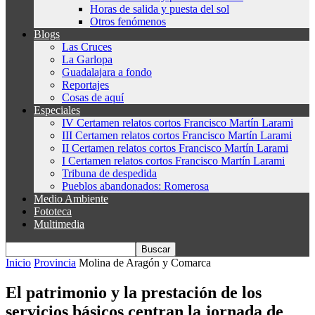
Horas de salida y puesta del sol
Otros fenómenos
Blogs
Las Cruces
La Garlopa
Guadalajara a fondo
Reportajes
Cosas de aquí
Especiales
IV Certamen relatos cortos Francisco Martín Larami
III Certamen relatos cortos Francisco Martín Larami
II Certamen relatos cortos Francisco Martín Larami
I Certamen relatos cortos Francisco Martín Larami
Tribuna de despedida
Pueblos abandonados: Romerosa
Medio Ambiente
Fototeca
Multimedia
Inicio
Provincia
Molina de Aragón y Comarca
El patrimonio y la prestación de los
servicios básicos centran la jornada de