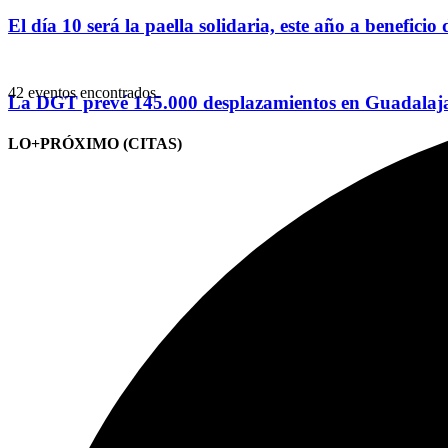
El día 10 será la paella solidaria, este año a benefici
42 eventos encontrados.
La DGT prevé 145.000 desplazamientos en Guadalajar
LO+PRÓXIMO (CITAS)