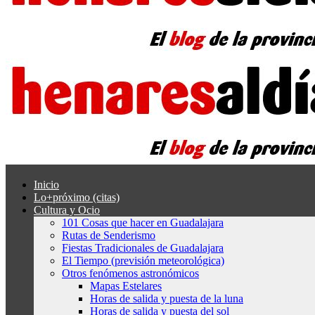
Inicio
Lo+próximo (citas)
Cultura y Ocio
101 Cosas que hacer en Guadalajara
Rutas de Senderismo
Fiestas Tradicionales de Guadalajara
El Tiempo (previsión meteorológica)
Otros fenómenos astronómicos
Mapas Estelares
Horas de salida y puesta de la luna
Horas de salida y puesta del sol