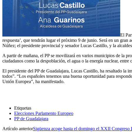
El Par
respuesta’, que tendrán lugar el próximo 9 de junio. Será en un gran a
Núñez; el presidente provincial y senador Lucas Castillo, y la alcalde
A partir de mañana, el PP se movilizará en varios municipios de la pro
ciudadanos como la despoblación, el agua o la energía nuclear, entre o
El presidente del PP de Guadalajara, Lucas Castillo, ha resaltado la 
todos”. “Los españoles tenemos una buena oportunidad para responder a
Unión Europea”, ha manifestado.
Etiquetas
Elecciones Parlamento Europeo
PP de Guadalajara
Artículo anterior
Sigüenza acoge hasta el domingo el XXII Congres