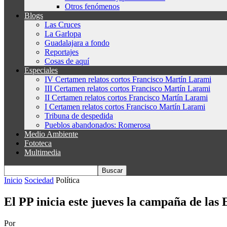
Otros fenómenos
Blogs
Las Cruces
La Garlopa
Guadalajara a fondo
Reportajes
Cosas de aquí
Especiales
IV Certamen relatos cortos Francisco Martín Larami
III Certamen relatos cortos Francisco Martín Larami
II Certamen relatos cortos Francisco Martín Larami
I Certamen relatos cortos Francisco Martín Larami
Tribuna de despedida
Pueblos abandonados: Romerosa
Medio Ambiente
Fototeca
Multimedia
Inicio
Sociedad
Política
El PP inicia este jueves la campaña de las
Por