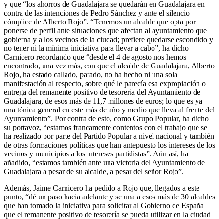
y que “los ahorros de Guadalajara se quedarán en Guadalajara en
contra de las intenciones de Pedro Sánchez y ante el silencio
cómplice de Alberto Rojo”. “Tenemos un alcalde que opta por
ponerse de perfil ante situaciones que afectan al ayuntamiento que
gobierna y a los vecinos de la ciudad; prefiere quedarse escondido y
no tener ni la mínima iniciativa para llevar a cabo”, ha dicho
Carnicero recordando que “desde el 4 de agosto nos hemos
encontrado, una vez más, con que el alcalde de Guadalajara, Alberto
Rojo, ha estado callado, parado, no ha hecho ni una sola
manifestación al respecto, sobre qué le parecía esa expropiación o
entrega del remanente positivo de tesorería del Ayuntamiento de
Guadalajara, de esos más de 11,7 millones de euros; lo que es ya
una tónica general en este más de año y medio que lleva al frente del
Ayuntamiento”. Por contra de esto, como Grupo Popular, ha dicho
su portavoz, “estamos francamente contentos con el trabajo que se
ha realizado por parte del Partido Popular a nivel nacional y también
de otras formaciones políticas que han antepuesto los intereses de los
vecinos y municipios a los intereses partidistas”. Aún así, ha
añadido, “estamos también ante una victoria del Ayuntamiento de
Guadalajara a pesar de su alcalde, a pesar del señor Rojo”.
Además, Jaime Carnicero ha pedido a Rojo que, llegados a este
punto, “dé un paso hacia adelante y se una a esos más de 30 alcaldes
que han tomado la iniciativa para solicitar al Gobierno de España
que el remanente positivo de tesorería se pueda utilizar en la ciudad