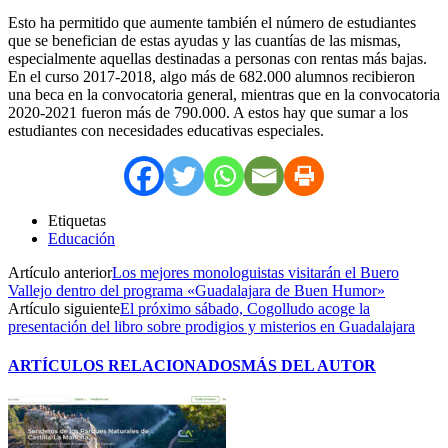
Esto ha permitido que aumente también el número de estudiantes
que se benefician de estas ayudas y las cuantías de las mismas,
especialmente aquellas destinadas a personas con rentas más bajas.
En el curso 2017-2018, algo más de 682.000 alumnos recibieron
una beca en la convocatoria general, mientras que en la convocatoria
2020-2021 fueron más de 790.000. A estos hay que sumar a los
estudiantes con necesidades educativas especiales.
Etiquetas
Educación
Artículo anterior
Los mejores monologuistas visitarán el Buero
Vallejo dentro del programa «Guadalajara de Buen Humor»
Artículo siguiente
El próximo sábado, Cogolludo acoge la
presentación del libro sobre prodigios y misterios en Guadalajara
ARTÍCULOS RELACIONADOS
MÁS DEL AUTOR