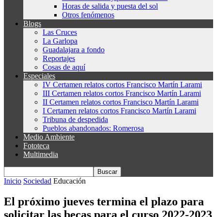
Horas de salida y puesta del sol
Otros fenómenos
Blogs
Las Cruces
La Garlopa
Guadalajara a fondo
Reportajes
Cosas de aquí
Especiales
IV Certamen relatos cortos Francisco Martín Larami
III Certamen relatos cortos Francisco Martín Larami
II Certamen relatos cortos Francisco Martín Larami
I Certamen relatos cortos Francisco Martín Larami
Tribuna de despedida
Pueblos abandonados: Romerosa
Medio Ambiente
Fototeca
Multimedia
Inicio
Sociedad
Educación
El próximo jueves termina el plazo para
solicitar las becas para el curso 2022-2023