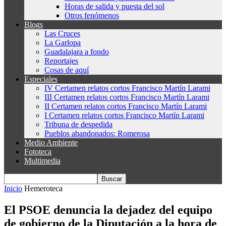
Horas de salida y puesta del sol
Otros fenómenos
Blogs
Las Cruces
La Garlopa
Guadalajara a fondo
Reportajes
Cosas de aquí
Especiales
IV Certamen relatos cortos Francisco Martín Larami
III Certamen relatos cortos Francisco Martín Larami
II Certamen relatos cortos Francisco Martín Larami
I Certamen relatos cortos Francisco Martín Larami
Tribuna de despedida
Pueblos abandonados: Romerosa
Medio Ambiente
Fototeca
Multimedia
Inicio
Hemeroteca
El PSOE denuncia la dejadez del equipo
de gobierno de la Diputación a la hora de