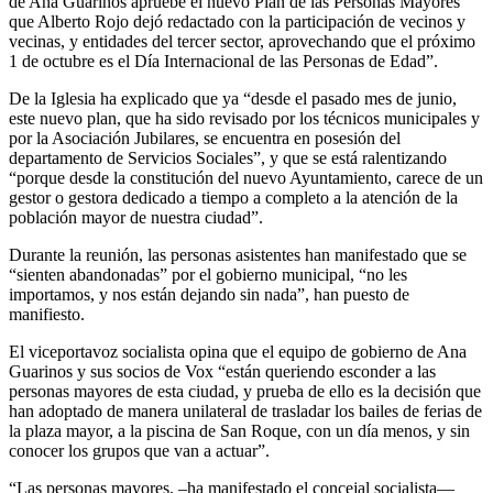
de Ana Guarinos apruebe el nuevo Plan de las Personas Mayores
que Alberto Rojo dejó redactado con la participación de vecinos y
vecinas, y entidades del tercer sector, aprovechando que el próximo
1 de octubre es el Día Internacional de las Personas de Edad”.
De la Iglesia ha explicado que ya “desde el pasado mes de junio,
este nuevo plan, que ha sido revisado por los técnicos municipales y
por la Asociación Jubilares, se encuentra en posesión del
departamento de Servicios Sociales”, y que se está ralentizando
“porque desde la constitución del nuevo Ayuntamiento, carece de un
gestor o gestora dedicado a tiempo a completo a la atención de la
población mayor de nuestra ciudad”.
Durante la reunión, las personas asistentes han manifestado que se
“sienten abandonadas” por el gobierno municipal, “no les
importamos, y nos están dejando sin nada”, han puesto de
manifiesto.
El viceportavoz socialista opina que el equipo de gobierno de Ana
Guarinos y sus socios de Vox “están queriendo esconder a las
personas mayores de esta ciudad, y prueba de ello es la decisión que
han adoptado de manera unilateral de trasladar los bailes de ferias de
la plaza mayor, a la piscina de San Roque, con un día menos, y sin
conocer los grupos que van a actuar”.
“Las personas mayores, –ha manifestado el concejal socialista—