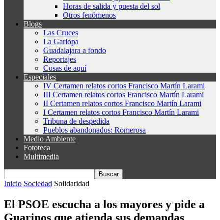
Horas de salida y puesta del sol
Otros fenómenos
Blogs
Las Cruces
La Garlopa
Guadalajara a fondo
Reportajes
Cosas de aquí
Especiales
IV Certamen relatos cortos Francisco Martín Larami
III Certamen relatos cortos Francisco Martín Larami
II Certamen relatos cortos Francisco Martín Larami
I Certamen relatos cortos Francisco Martín Larami
Tribuna de despedida
Pueblos abandonados: Romerosa
Medio Ambiente
Fototeca
Multimedia
Inicio
Sociedad
Solidaridad
El PSOE escucha a los mayores y pide a
Guarinos que atienda sus demandas