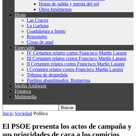
Horas de salida y puesta del sol
Otros fenómenos
Blogs
Las Cruces
La Garlopa
Guadalajara a fondo
Reportajes
Cosas de aquí
Especiales
IV Certamen relatos cortos Francisco Martín Larami
III Certamen relatos cortos Francisco Martín Larami
II Certamen relatos cortos Francisco Martín Larami
I Certamen relatos cortos Francisco Martín Larami
Tribuna de despedida
Pueblos abandonados: Romerosa
Medio Ambiente
Fototeca
Multimedia
Inicio
Sociedad
Política
El PSOE presenta los actos de campaña y
sus prioridades de cara a los comicios