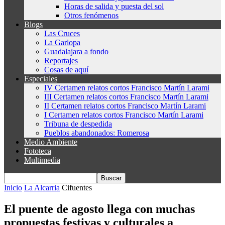
Horas de salida y puesta del sol
Otros fenómenos
Blogs
Las Cruces
La Garlopa
Guadalajara a fondo
Reportajes
Cosas de aquí
Especiales
IV Certamen relatos cortos Francisco Martín Larami
III Certamen relatos cortos Francisco Martín Larami
II Certamen relatos cortos Francisco Martín Larami
I Certamen relatos cortos Francisco Martín Larami
Tribuna de despedida
Pueblos abandonados: Romerosa
Medio Ambiente
Fototeca
Multimedia
Inicio
La Alcarria
Cifuentes
El puente de agosto llega con muchas
propuestas festivas y culturales a