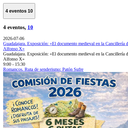
4 eventos
10
4 eventos,
10
2026-07-06
Guadalajara. Exposición: «El documento medieval en la Cancillería 
Alfonso X»
Guadalajara. Exposición: «El documento medieval en la Cancillería 
Alfonso X»
9:00
-
15:30
Romancos. Ruta de senderismo: Patón Sufre