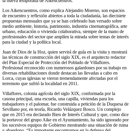
la nueva temporada de Aikencuentros.
Los Aikencuentros, como explica Alejandro Moreno, son espacios
de encuentro y reflexión abiertos a toda la ciudadanía, las diecisiete
propuestas mensuales que ya se han celebrado han versado sobre
medio ambiente, historia, patrimonio, industria cinematográfica, arte
urbano, educación o vivienda colaborativa, siempre de la mano de
profesionales del sector que amplíen la mirada sobre temas de interés
para la ciudad y la política local.
Juan de Dios de la Hoz, quien servirá de guía en la visita y mostrará
las técnicas de construcción del siglo XIX, es el arquitecto redactor
del Plan Especial de Protección del Poblado de Villaflores.
Profesional reconocido con numerosos galardones por su trabajo en
diversas rehabilitaciones donde destacan las llevadas a cabo en
Lorca, cuyas iglesias se vieron tremendamente afectadas por el
terremoto que sufrió la localidad en 2011.
Villaflores, colonia agrícola del siglo XIX, conformada por la
casona principal, una escuela, una capilla, viviendas para los
trabajadores y el palomar, fue construida a petición de la Duquesa de
Sevillano por, en teoría, Ricardo Velázquez Bosco. Un complejo
que en 2015 era declarado Bien de Interés Cultural y que, como dice
la portavoz del grupo Aike en el Ayuntamiento, ha sido ignorado por
los sucesivos equipos de Gobierno mostrando una situación de ruina
y abandono. “Es importante encontrarnos en la defensa del