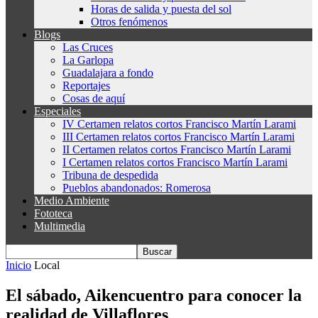
Horas de salida y puesta del sol
Otros fenómenos
Blogs
Las Cruces
La Garlopa
Guadalajara a fondo
Reportajes
Cosas de aquí
Especiales
IV Certamen relatos cortos Francisco Martín Larami
III Certamen relatos cortos Francisco Martín Larami
II Certamen relatos cortos Francisco Martín Larami
I Certamen relatos cortos Francisco Martín Larami
Tribuna de despedida
Pueblos abandonados: Romerosa
Medio Ambiente
Fototeca
Multimedia
Inicio
Local
El sábado, Aikencuentro para conocer la
realidad de Villaflores