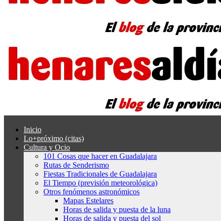
Inicio
Lo+próximo (citas)
Cultura y Ocio
101 Cosas que hacer en Guadalajara
Rutas de Senderismo
Fiestas Tradicionales de Guadalajara
El Tiempo (previsión meteorológica)
Otros fenómenos astronómicos
Mapas Estelares
Horas de salida y puesta de la luna
Horas de salida y puesta del sol