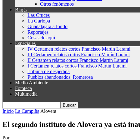
Otros fenómenos
Blogs
Las Cruces
La Garlopa
Guadalajara a fondo
Reportajes
Cosas de aquí
Especiales
IV Certamen relatos cortos Francisco Martín Larami
III Certamen relatos cortos Francisco Martín Larami
II Certamen relatos cortos Francisco Martín Larami
I Certamen relatos cortos Francisco Martín Larami
Tribuna de despedida
Pueblos abandonados: Romerosa
Medio Ambiente
Fototeca
Multimedia
Inicio
La Campiña
Alovera
El segundo instituto de Alovera ya está in
Por