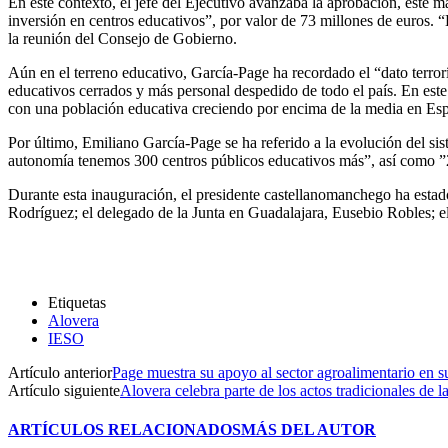
En este contexto, el jefe del Ejecutivo avanzaba la aprobación, este m
inversión en centros educativos”, por valor de 73 millones de euros. 
la reunión del Consejo de Gobierno.
Aún en el terreno educativo, García-Page ha recordado el “dato terrorí
educativos cerrados y más personal despedido de todo el país. En este
con una población educativa creciendo por encima de la media en Es
Por último, Emiliano García-Page se ha referido a la evolución del 
autonomía tenemos 300 centros públicos educativos más”, así como ”2.
Durante esta inauguración, el presidente castellanomanchego ha estad
Rodríguez; el delegado de la Junta en Guadalajara, Eusebio Robles; el 
Etiquetas
Alovera
IESO
Artículo anterior
Page muestra su apoyo al sector agroalimentario en su
Artículo siguiente
Alovera celebra parte de los actos tradicionales de l
ARTÍCULOS RELACIONADOS
MÁS DEL AUTOR