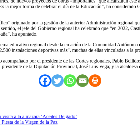
artes, de nuevos proyectos de obras «importantes” que alcanzarán este a
“Es la mejor forma de celebrar el día de la Educación”, ha considerado
fico” originado por la gestión de la anterior Administración regional qu
 sentido, el jefe del Gobierno regional ha celebrado que “en 2022, Cast
paña”, ha apuntado.
sistema educativo regional desde la creación de la Comunidad Autónoma 
500 instalaciones deportivas más”, muchas de ellas vinculadas a la pro
o acompañado por el presidente de las Cortes regionales, Pablo Bellid
presidente de la Diputación Provincial, José Luis Vega; y la alcaldesa 
 visita a la almazara ‘Aceites Delgado’
a Fiesta de la Virgen de la Paz