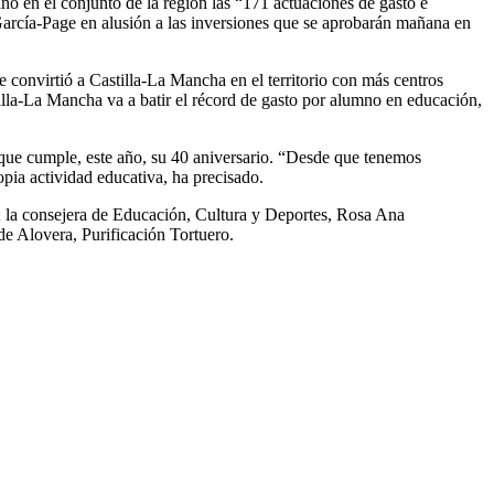
ño en el conjunto de la región las “171 actuaciones de gasto e
 García-Page en alusión a las inversiones que se aprobarán mañana en
e convirtió a Castilla-La Mancha en el territorio con más centros
illa-La Mancha va a batir el récord de gasto por alumno en educación,
que cumple, este año, su 40 aniversario. “Desde que tenemos
pia actividad educativa, ha precisado.
o; la consejera de Educación, Cultura y Deportes, Rosa Ana
de Alovera, Purificación Tortuero.