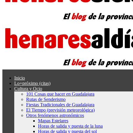
Inicio
Lo+próximo (citas)
Cultura y Ocio
101 Cosas que hacer en Guadalajara
Rutas de Senderismo
Fiestas Tradicionales de Guadalajara
El Tiempo (previsión meteorológica)
Otros fenómenos astronómicos
Mapas Estelares
Horas de salida y puesta de la luna
Horas de salida y puesta del sol