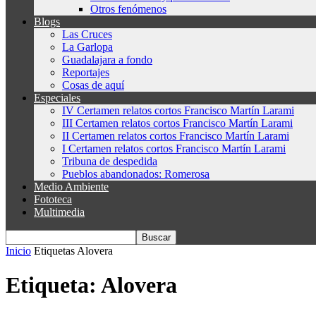
Otros fenómenos
Blogs
Las Cruces
La Garlopa
Guadalajara a fondo
Reportajes
Cosas de aquí
Especiales
IV Certamen relatos cortos Francisco Martín Larami
III Certamen relatos cortos Francisco Martín Larami
II Certamen relatos cortos Francisco Martín Larami
I Certamen relatos cortos Francisco Martín Larami
Tribuna de despedida
Pueblos abandonados: Romerosa
Medio Ambiente
Fototeca
Multimedia
Inicio
Etiquetas
Alovera
Etiqueta: Alovera