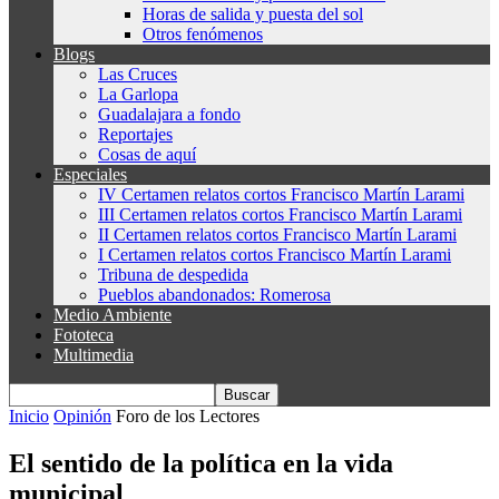
Horas de salida y puesta del sol
Otros fenómenos
Blogs
Las Cruces
La Garlopa
Guadalajara a fondo
Reportajes
Cosas de aquí
Especiales
IV Certamen relatos cortos Francisco Martín Larami
III Certamen relatos cortos Francisco Martín Larami
II Certamen relatos cortos Francisco Martín Larami
I Certamen relatos cortos Francisco Martín Larami
Tribuna de despedida
Pueblos abandonados: Romerosa
Medio Ambiente
Fototeca
Multimedia
Inicio
Opinión
Foro de los Lectores
El sentido de la política en la vida
municipal