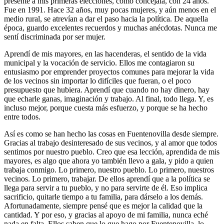
presenté a mis primeras elecciones, como concejala, con 24 años.
Fue en 1991. Hace 32 años, muy pocas mujeres, y aún menos en el
medio rural, se atrevían a dar el paso hacia la política. De aquella
época, guardo excelentes recuerdos y muchas anécdotas. Nunca me
sentí discriminada por ser mujer.
Aprendí de mis mayores, en las hacenderas, el sentido de la vida
municipal y la vocación de servicio. Ellos me contagiaron su
entusiasmo por emprender proyectos comunes para mejorar la vida
de los vecinos sin importar lo difíciles que fueran, o el poco
presupuesto que hubiera. Aprendí que cuando no hay dinero, hay
que echarle ganas, imaginación y trabajo. Al final, todo llega. Y, es
incluso mejor, porque cuesta más esfuerzo, y porque se ha hecho
entre todos.
Así es como se han hecho las cosas en Fuentenovilla desde siempre.
Gracias al trabajo desinteresado de sus vecinos, y al amor que todos
sentimos por nuestro pueblo. Creo que esa lección, aprendida de mis
mayores, es algo que ahora yo también llevo a gala, y pido a quien
trabaja conmigo. Lo primero, nuestro pueblo. Lo primero, nuestros
vecinos. Lo primero, trabajar. De ellos aprendí que a la política se
llega para servir a tu pueblo, y no para servirte de él. Eso implica
sacrificio, quitarle tiempo a tu familia, para dárselo a los demás.
Afortunadamente, siempre pensé que es mejor la calidad que la
cantidad. Y por eso, y gracias al apoyo de mi familia, nunca eché
nada en falta. Ellos saben que lo que hago por Fuentenovilla, lo