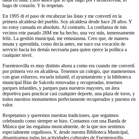
hago de corazón. Y lo respetan.
En 1995 di el paso de encabezar las listas y me convertí en la
primera alcaldesa del pueblo. Soy alcaldesa desde hace 28 años. Y
no estoy cansada en absoluto. Al contrario. La confianza de mis
vecinos este pasado 28M me ha hecho, una vez más, inmensamente
feliz. La gestión municipal, me entusiasma. Creo que, de manera
innata y aprendida, como decía antes, me nace esa vocación de
servicio hacia los demás necesaria para quien ejerce la política a
cualquier nivel.
Fuentenovilla es muy distinto ahora a como era cuando me convertí
por primera vez en alcaldesa. Tenemos un colegio, que mantenemos
con gran esfuerzo, escuela infantil, el ayuntamiento y la biblioteca
municipal Blas de Salcedo renovadas y recuperadas, tenemos
parques infantiles, y parques para nuestros mayores, un área
deportiva para practicar casi cualquier deporte, una plaza de toros, y
todos nuestros monumentos perfectamente recuperados y puestos en
valor.
Respetamos y queremos nuestras tradiciones, que seguimos
celebrando como siempre se hizo. Contamos con una Banda de
Música que las engalana musicalmente, de la que nos sentimos
especialmente orgullosos. Y, desde nuestra Biblioteca Municipal,
dinamizamos todas las actividades culturales de Fuentenovilla.