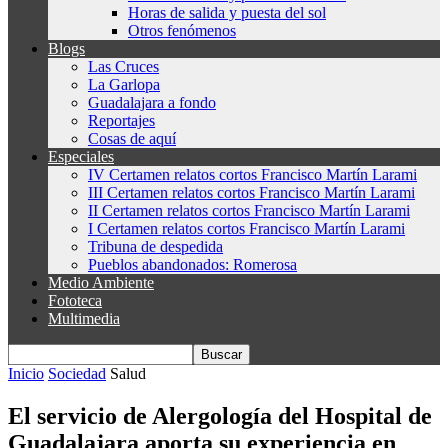
Horas de salida y puesta del sol
Otros fenómenos
Blogs
Las Cruces
La Garlopa
Guadalajara a fondo
Reportajes
Cosas de aquí
Especiales
IV Certamen relatos cortos Francisco Martín Larami
III Certamen relatos cortos Francisco Martín Larami
II Certamen relatos cortos Francisco Martín Larami
I Certamen relatos cortos Francisco Martín Larami
Tribuna de despedida
Pueblos abandonados: Romerosa
Medio Ambiente
Fototeca
Multimedia
Inicio
Sociedad
Salud
El servicio de Alergología del Hospital de
Guadalajara aporta su experiencia en