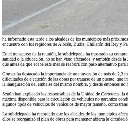
ha informado esta tarde a los alcaldes de los municipios más próximo
encuentro con los regidores de Alocén, Budia, Chillarón del Rey y Pa
En el transcurso de la reunión, la subdelegada ha mostrado su compren
sanidad o la educación, no se han visto afectados, y también desde la
que antes de que acabe este mes se reabrirá con paso alternativo para c
Gómez ha destacado la importancia de una inversión de más de 2,3 mil
dificultades de ejecución de las obras por tratarse de un puente, que i
la inauguración del embalse del mismo nombre, y desde entonces no ha
Según han explicado los responsables de la Unidad de Carreteras, la de
máxima disponible para la circulación de vehículos no garantiza condi
algunos tipos de vehículos de vehículos de mayor tamaño, como transp
La subdelegada ha recordado que los alcaldes de los municipios afecta
ellos se reorganizó el plan de obras para mantener abierta la circulac