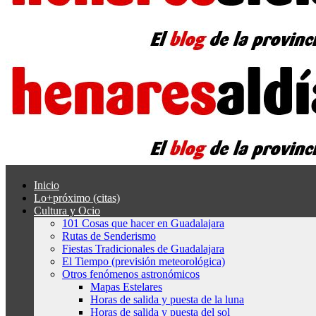
Inicio
Lo+próximo (citas)
Cultura y Ocio
101 Cosas que hacer en Guadalajara
Rutas de Senderismo
Fiestas Tradicionales de Guadalajara
El Tiempo (previsión meteorológica)
Otros fenómenos astronómicos
Mapas Estelares
Horas de salida y puesta de la luna
Horas de salida y puesta del sol