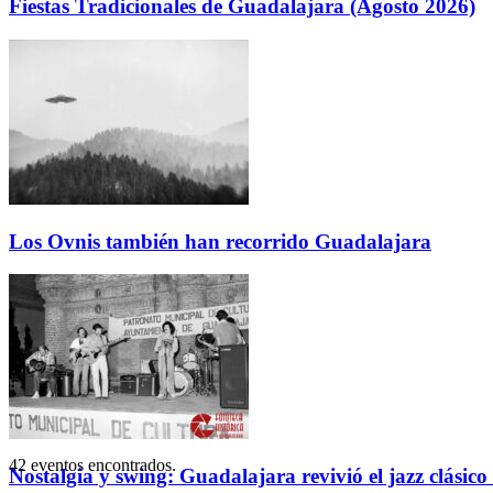
Fiestas Tradicionales de Guadalajara (Agosto 2026)
Los Ovnis también han recorrido Guadalajara
42 eventos encontrados.
Nostalgia y swing: Guadalajara revivió el jazz clásico