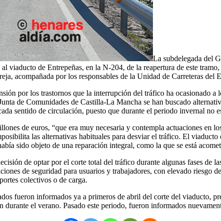
La subdelegada del G
s al viaducto de Entrepeñas, en la N-204, de la reapertura de este tra
reja, acompañada por los responsables de la Unidad de Carreteras del 
sión por los trastornos que la interrupción del tráfico ha ocasionado a
 Junta de Comunidades de Castilla-La Mancha se han buscado alternativas
ada sentido de circulación, puesto que durante el periodo invernal no est
lones de euros, “que era muy necesaria y contempla actuaciones en los 
mposibilita las alternativas habituales para desviar el tráfico. El viadu
bía sido objeto de una reparación integral, como la que se está acome
cisión de optar por el corte total del tráfico durante algunas fases de 
ciones de seguridad para usuarios y trabajadores, con elevado riesgo de
ortes colectivos o de carga.
dos fueron informados ya a primeros de abril del corte del viaducto, pr
ión durante el verano. Pasado este periodo, fueron informados nuevament