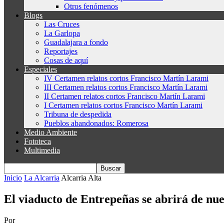
Otros fenómenos
Blogs
Las Cruces
La Garlopa
Guadalajara a fondo
Reportajes
Cosas de aquí
Especiales
IV Certamen relatos cortos Francisco Martín Larami
III Certamen relatos cortos Francisco Martín Larami
II Certamen relatos cortos Francisco Martín Larami
I Certamen relatos cortos Francisco Martín Larami
Tribuna de despedida
Pueblos abandonados: Romerosa
Medio Ambiente
Fototeca
Multimedia
Inicio
La Alcarria
Alcarria Alta
El viaducto de Entrepeñas se abrirá de nue
Por