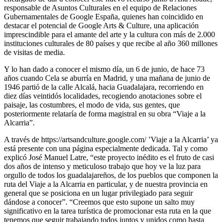
responsable de Asuntos Culturales en el equipo de Relaciones
Gubernamentales de Google España, quienes han coincidido en
destacar el potencial de Google Arts & Culture, una aplicación
imprescindible para el amante del arte y la cultura con más de 2.000
instituciones culturales de 80 países y que recibe al año 360 millones
de visitas de media.
Y lo han dado a conocer el mismo día, un 6 de junio, de hace 73
años cuando Cela se aburría en Madrid, y una mañana de junio de
1946 partió de la calle Alcalá, hacia Guadalajara, recorriendo en
diez días veintidós localidades, recogiendo anotaciones sobre el
paisaje, las costumbres, el modo de vida, sus gentes, que
posteriormente relataría de forma magistral en su obra “Viaje a la
Alcarria”.
A través de https://artsandculture.google.com/ ’Viaje a la Alcarria’ ya
está presente con una página especialmente dedicada. Tal y como
explicó José Manuel Latre, “este proyecto inédito es el fruto de casi
dos años de intenso y meticuloso trabajo que hoy ve la luz para
orgullo de todos los guadalajareños, de los pueblos que componen la
ruta del Viaje a la Alcarria en particular, y de nuestra provincia en
general que se posiciona en un lugar privilegiado para seguir
dándose a conocer”. “Creemos que esto supone un salto muy
significativo en la tarea turística de promocionar esta ruta en la que
tenemos que seguir trabajando todos juntos y unidos como hasta