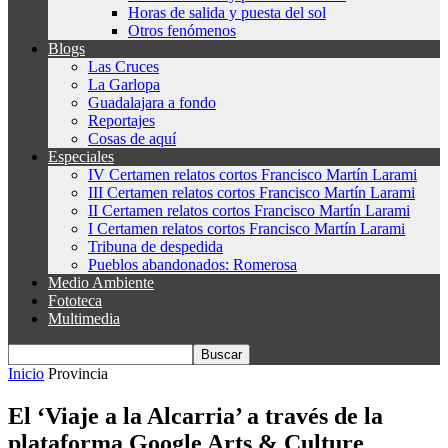
Horas de salida y puesta del sol
Otros fenómenos
Blogs
Las Cruces
La Garlopa
Guadalajara a fondo
Reportajes
Cosas de aquí
Especiales
IV Certamen relatos cortos Francisco Martín Larami
III Certamen relatos cortos Francisco Martín Larami
II Certamen relatos cortos Francisco Martín Larami
I Certamen relatos cortos Francisco Martín Larami
Tribuna de despedida
Pueblos abandonados: Romerosa
Medio Ambiente
Fototeca
Multimedia
Inicio
Provincia
El ‘Viaje a la Alcarria’ a través de la
plataforma Google Arts & Culture