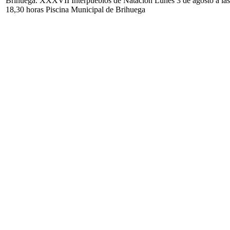
Brihuega. XXXVII Interpueblos de Natación Lunes 3 de agosto a las
18,30 horas Piscina Municipal de Brihuega