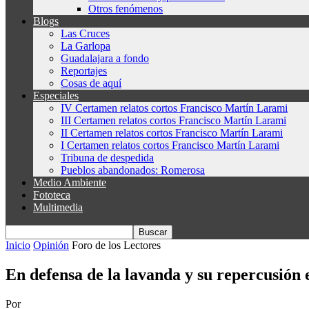
Otros fenómenos
Blogs
Las Cruces
La Garlopa
Guadalajara a fondo
Reportajes
Cosas de aquí
Especiales
IV Certamen relatos cortos Francisco Martín Larami
III Certamen relatos cortos Francisco Martín Larami
II Certamen relatos cortos Francisco Martín Larami
I Certamen relatos cortos Francisco Martín Larami
Tribuna de despedida
Pueblos abandonados: Romerosa
Medio Ambiente
Fototeca
Multimedia
Inicio
Opinión
Foro de los Lectores
En defensa de la lavanda y su repercusión
Por