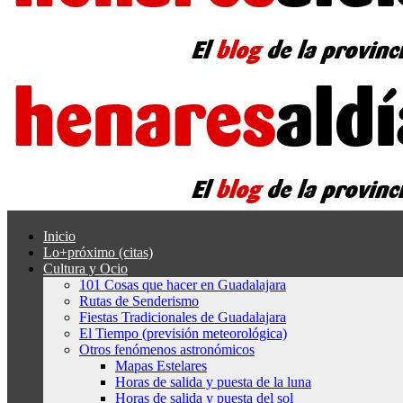
Inicio
Lo+próximo (citas)
Cultura y Ocio
101 Cosas que hacer en Guadalajara
Rutas de Senderismo
Fiestas Tradicionales de Guadalajara
El Tiempo (previsión meteorológica)
Otros fenómenos astronómicos
Mapas Estelares
Horas de salida y puesta de la luna
Horas de salida y puesta del sol