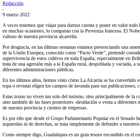
Redacción
-
9 marzo 2022
A veces tenemos que viajar para darnos cuenta y poner en valor todo 
en muchas ocasiones, lo comparan con la Provenza francesa. El Nobel Ce
valioso de nuestra provincia alcarreña.
Por desgracia, en las últimas semanas estamos presenciando una amenaz
de la Unión Europea, conocido como “Pacto Verde”, pretende considera
supervivencia de estos cultivos en toda España, especialmente en Brih
trata de una agresión más a la España rural, despoblada y vaciada, a 
diferentes administraciones públicas.
En los últimos años, hemos visto cómo La Alcarria se ha convertido en u
ropa o revistas eligen los campos de lavanda para sus publicaciones, 
Estas zonas no viven tan solo del turismo, sino principalmente de la co
sino también de las fases posteriores -destilación o venta a diferentes
de nuestra provincia y cientos de empresas.
Es por ello que desde el Grupo Parlamentario Popular en el Senado h
izquierdas ni de derechas, se trata simplemente de defender a nuestro
Como siempre digo, Guadalajara es un gran tesoro escondido en el cor