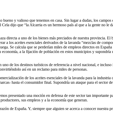
lo bueno y valioso que tenemos en casa. Sin lugar a dudas, los campos 
la dijo que “la Alcarria es un hermoso país al que a la gente no le da l
a directa a uno de los bienes más preciados de nuestra provincia. El bo
r a los aceites esenciales derivados de la lavanda “mezclas de compon
uega. Se calcula que se perderían miles de empleos directos en España y,
su economía, a la fijación de población en estos municipios y supondría
no de los destinos turísticos de referencia a nivel nacional, e incluso 
convirtiéndolo así en un reclamo para miles de personas.
mercialización de los aceites esenciales de la lavanda para la industria 
 marcas- hasta el consumidor final. Supondría un ataque para el sector de
emos presentado una moción en defensa de este sector tan importante p
s productores, sus empleos y a la economía que generan.
azón de España. Y, siempre que alguien se acerca a conocer nuestra pro