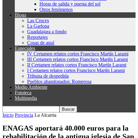
Horas de salida y puesta del sol
Otros fenómenos
Blogs
Las Cruces
La Garlopa
Guadalajara a fondo
Reportajes
Cosas de aquí
Especiales
IV Certamen relatos cortos Francisco Martín Larami
III Certamen relatos cortos Francisco Martín Larami
II Certamen relatos cortos Francisco Martín Larami
I Certamen relatos cortos Francisco Martín Larami
Tribuna de despedida
Pueblos abandonados: Romerosa
Medio Ambiente
Fototeca
Multimedia
Inicio
Provincia
La Alcarria
ENAGAS aportará 40.000 euros para la
rehabilitación de la antigua iglesia de San