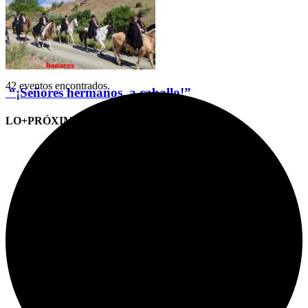
42 eventos encontrados.
“¡Señores hermanos, a caballo!”
LO+PRÓXIMO (CITAS)