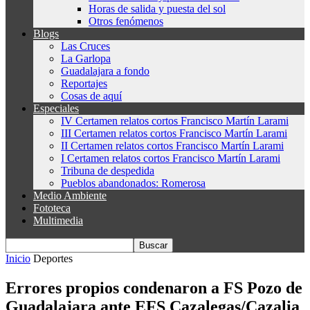
Horas de salida y puesta del sol
Otros fenómenos
Blogs
Las Cruces
La Garlopa
Guadalajara a fondo
Reportajes
Cosas de aquí
Especiales
IV Certamen relatos cortos Francisco Martín Larami
III Certamen relatos cortos Francisco Martín Larami
II Certamen relatos cortos Francisco Martín Larami
I Certamen relatos cortos Francisco Martín Larami
Tribuna de despedida
Pueblos abandonados: Romerosa
Medio Ambiente
Fototeca
Multimedia
Inicio
Deportes
Errores propios condenaron a FS Pozo de
Guadalajara ante EFS Cazalegas/Cazalia