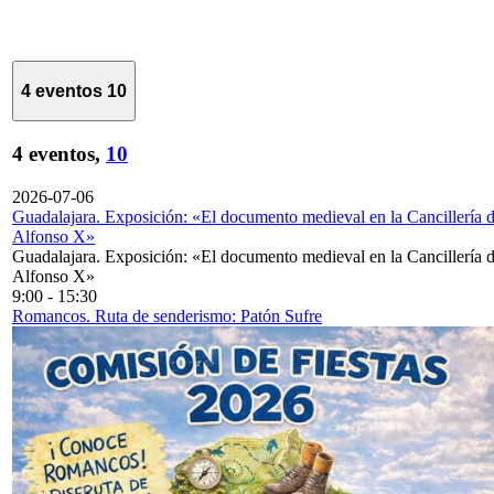
4 eventos
10
4 eventos,
10
2026-07-06
Guadalajara. Exposición: «El documento medieval en la Cancillería 
Alfonso X»
Guadalajara. Exposición: «El documento medieval en la Cancillería 
Alfonso X»
9:00
-
15:30
Romancos. Ruta de senderismo: Patón Sufre