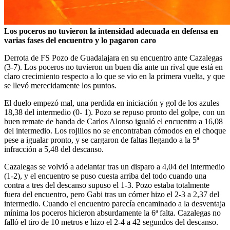
Los poceros no tuvieron la intensidad adecuada en defensa en
varias fases del encuentro y lo pagaron caro
Derrota de FS Pozo de Guadalajara en su encuentro ante Cazalegas
(3-7). Los poceros no tuvieron un buen día ante un rival que está en
claro crecimiento respecto a lo que se vio en la primera vuelta, y que
se llevó merecidamente los puntos.
El duelo empezó mal, una perdida en iniciación y gol de los azules
18,38 del intermedio (0- 1). Pozo se repuso pronto del golpe, con un
buen remate de banda de Carlos Alonso igualó el encuentro a 16,08
del intermedio. Los rojillos no se encontraban cómodos en el choque
pese a igualar pronto, y se cargaron de faltas llegando a la 5ª
infracción a 5,48 del descanso.
Cazalegas se volvió a adelantar tras un disparo a 4,04 del intermedio
(1-2), y el encuentro se puso cuesta arriba del todo cuando una
contra a tres del descanso supuso el 1-3. Pozo estaba totalmente
fuera del encuentro, pero Gabi tras un córner hizo el 2-3 a 2,37 del
intermedio. Cuando el encuentro parecía encaminado a la desventaja
mínima los poceros hicieron absurdamente la 6ª falta. Cazalegas no
falló el tiro de 10 metros e hizo el 2-4 a 42 segundos del descanso.