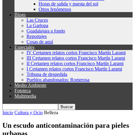
Horas de salida y puesta del sol
Otros fenómenos
Blogs
Las Cruces
La Garlopa
Guadalajara a fondo
Reportajes
Cosas de aquí
Especiales
IV Certamen relatos cortos Francisco Martín Larami
III Certamen relatos cortos Francisco Martín Larami
II Certamen relatos cortos Francisco Martín Larami
I Certamen relatos cortos Francisco Martín Larami
Tribuna de despedida
Pueblos abandonados: Romerosa
Medio Ambiente
Fototeca
Multimedia
Inicio
Cultura y Ocio
Belleza
Un escudo anticontaminación para pieles
urbanas