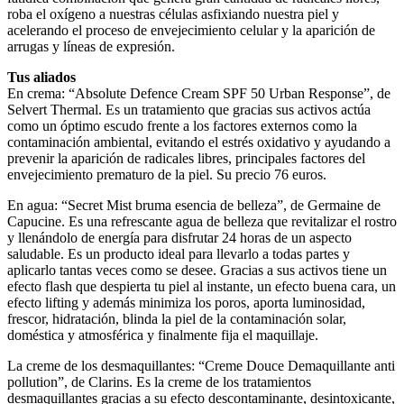
roba el oxígeno a nuestras células asfixiando nuestra piel y
acelerando el proceso de envejecimiento celular y la aparición de
arrugas y líneas de expresión.
Tus aliados
En crema: “Absolute Defence Cream SPF 50 Urban Response”, de
Selvert Thermal. Es un tratamiento que gracias sus activos actúa
como un óptimo escudo frente a los factores externos como la
contaminación ambiental, evitando el estrés oxidativo y ayudando a
prevenir la aparición de radicales libres, principales factores del
envejecimiento prematuro de la piel. Su precio 76 euros.
En agua: “Secret Mist bruma esencia de belleza”, de Germaine de
Capucine. Es una refrescante agua de belleza que revitalizar el rostro
y llenándolo de energía para disfrutar 24 horas de un aspecto
saludable. Es un producto ideal para llevarlo a todas partes y
aplicarlo tantas veces como se desee. Gracias a sus activos tiene un
efecto flash que despierta tu piel al instante, un efecto buena cara, un
efecto lifting y además minimiza los poros, aporta luminosidad,
frescor, hidratación, blinda la piel de la contaminación solar,
doméstica y atmosférica y finalmente fija el maquillaje.
La creme de los desmaquillantes: “Creme Douce Demaquillante anti
pollution”, de Clarins. Es la creme de los tratamientos
desmaquillantes gracias a su efecto descontaminante, desintoxicante,