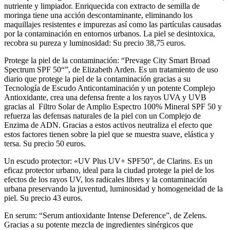
nutriente y limpiador. Enriquecida con extracto de semilla de
moringa tiene una acción descontaminante, eliminando los
maquillajes resistentes e impurezas así como las partículas causadas
por la contaminación en entornos urbanos. La piel se desintoxica,
recobra su pureza y luminosidad: Su precio 38,75 euros.
Protege la piel de la contaminación: “Prevage City Smart Broad
Spectrum SPF 50“”, de Elizabeth Arden. Es un tratamiento de uso
diario que protege la piel de la contaminación gracias a su
Tecnología de Escudo Anticontaminación y un potente Complejo
Antioxidante, crea una defensa frente a los rayos UVA y UVB
gracias al Filtro Solar de Amplio Espectro 100% Mineral SPF 50 y
refuerza las defensas naturales de la piel con un Complejo de
Enzima de ADN. Gracias a estos activos neutraliza el efecto que
estos factores tienen sobre la piel que se muestra suave, elástica y
tersa. Su precio 50 euros.
Un escudo protector: «UV Plus UV+ SPF50”, de Clarins. Es un
eficaz protector urbano, ideal para la ciudad protege la piel de los
efectos de los rayos UV, los radicales libres y la contaminación
urbana preservando la juventud, luminosidad y homogeneidad de la
piel. Su precio 43 euros.
En serum: “Serum antioxidante Intense Deference”, de Zelens.
Gracias a su potente mezcla de ingredientes sinérgicos que