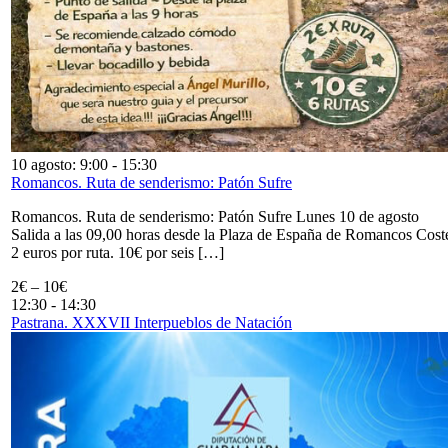
10 agosto: 9:00
-
15:30
Romancos. Ruta de senderismo: Patón Sufre
Romancos. Ruta de senderismo: Patón Sufre Lunes 10 de agosto
Salida a las 09,00 horas desde la Plaza de España de Romancos Cost
2 euros por ruta. 10€ por seis […]
2€ – 10€
12:30
-
14:30
Pastrana. XXXVII Interpueblos de Natación