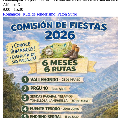
Alfonso X»
9:00
-
15:30
Romancos. Ruta de senderismo: Patón Sufre