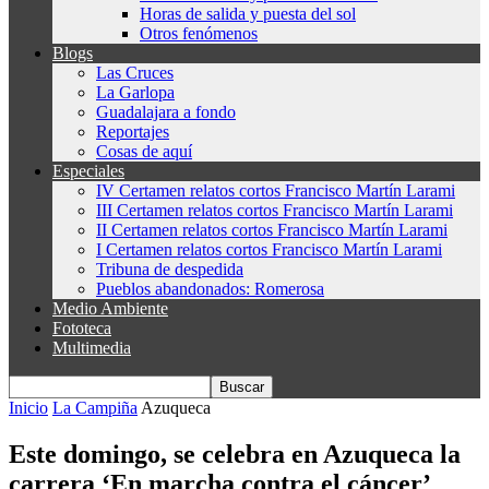
Horas de salida y puesta del sol
Otros fenómenos
Blogs
Las Cruces
La Garlopa
Guadalajara a fondo
Reportajes
Cosas de aquí
Especiales
IV Certamen relatos cortos Francisco Martín Larami
III Certamen relatos cortos Francisco Martín Larami
II Certamen relatos cortos Francisco Martín Larami
I Certamen relatos cortos Francisco Martín Larami
Tribuna de despedida
Pueblos abandonados: Romerosa
Medio Ambiente
Fototeca
Multimedia
Inicio
La Campiña
Azuqueca
Este domingo, se celebra en Azuqueca la
carrera ‘En marcha contra el cáncer’