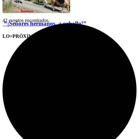
42 eventos encontrados.
“¡Señores hermanos, a caballo!”
LO+PRÓXIMO (CITAS)