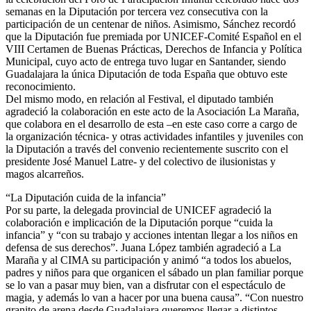
semanas en la Diputación por tercera vez consecutiva con la
participación de un centenar de niños. Asimismo, Sánchez recordó
que la Diputación fue premiada por UNICEF-Comité Español en el
VIII Certamen de Buenas Prácticas, Derechos de Infancia y Política
Municipal, cuyo acto de entrega tuvo lugar en Santander, siendo
Guadalajara la única Diputación de toda España que obtuvo este
reconocimiento.
Del mismo modo, en relación al Festival, el diputado también
agradeció la colaboración en este acto de la Asociación La Maraña,
que colabora en el desarrollo de esta –en este caso corre a cargo de
la organización técnica- y otras actividades infantiles y juveniles con
la Diputación a través del convenio recientemente suscrito con el
presidente José Manuel Latre- y del colectivo de ilusionistas y
magos alcarreños.
“La Diputación cuida de la infancia”
Por su parte, la delegada provincial de UNICEF agradeció la
colaboración e implicación de la Diputación porque “cuida la
infancia” y “con su trabajo y acciones intentan llegar a los niños en
defensa de sus derechos”. Juana López también agradeció a La
Maraña y al CIMA su participación y animó “a todos los abuelos,
padres y niños para que organicen el sábado un plan familiar porque
se lo van a pasar muy bien, van a disfrutar con el espectáculo de
magia, y además lo van a hacer por una buena causa”. “Con nuestro
granito de arena desde Guadalajara queremos llegar a distintos