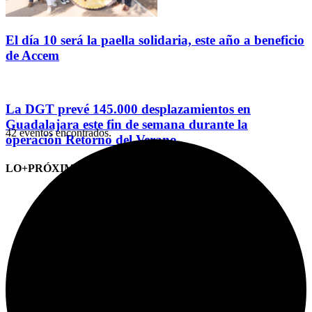
El día 10 será la paella solidaria, este año a beneficio
de Accem
La DGT prevé 145.000 desplazamientos en
Guadalajara este fin de semana durante la
42 eventos encontrados.
operación Retorno del Verano
LO+PRÓXIMO (CITAS)