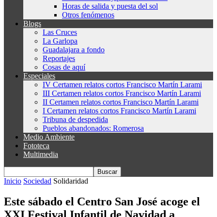
Horas de salida y puesta del sol
Otros fenómenos
Blogs
Las Cruces
La Garlopa
Guadalajara a fondo
Reportajes
Cosas de aquí
Especiales
IV Certamen relatos cortos Francisco Martín Larami
III Certamen relatos cortos Francisco Martín Larami
II Certamen relatos cortos Francisco Martín Larami
I Certamen relatos cortos Francisco Martín Larami
Tribuna de despedida
Pueblos abandonados: Romerosa
Medio Ambiente
Fototeca
Multimedia
Inicio
Sociedad
Solidaridad
Este sábado el Centro San José acoge el
XXI Festival Infantil de Navidad a