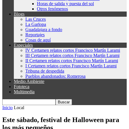
Horas de salida y puesta del sol
Otros fenómenos
Blogs
Las Cruces
La Garlopa
Guadalajara a fondo
Reportajes
Cosas de aquí
Especiales
IV Certamen relatos cortos Francisco Martín Larami
III Certamen relatos cortos Francisco Martín Larami
II Certamen relatos cortos Francisco Martín Larami
I Certamen relatos cortos Francisco Martín Larami
Tribuna de despedida
Pueblos abandonados: Romerosa
Medio Ambiente
Fototeca
Multimedia
Inicio
Local
Este sábado, festival de Halloween para
los más pequeños