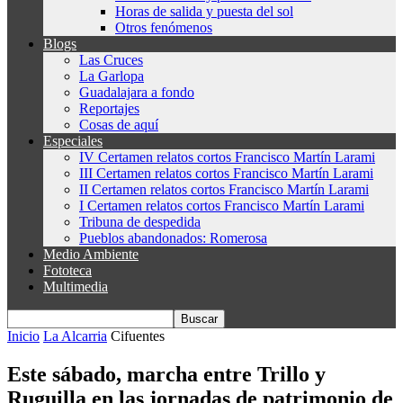
Horas de salida y puesta del sol
Otros fenómenos
Blogs
Las Cruces
La Garlopa
Guadalajara a fondo
Reportajes
Cosas de aquí
Especiales
IV Certamen relatos cortos Francisco Martín Larami
III Certamen relatos cortos Francisco Martín Larami
II Certamen relatos cortos Francisco Martín Larami
I Certamen relatos cortos Francisco Martín Larami
Tribuna de despedida
Pueblos abandonados: Romerosa
Medio Ambiente
Fototeca
Multimedia
Inicio
La Alcarria
Cifuentes
Este sábado, marcha entre Trillo y
Ruguilla en las jornadas de patrimonio de