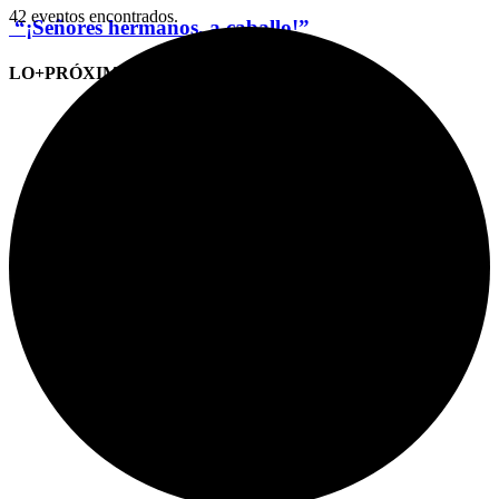
42 eventos encontrados.
“¡Señores hermanos, a caballo!”
LO+PRÓXIMO (CITAS)