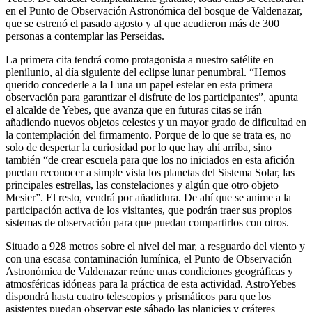
en el Punto de Observación Astronómica del bosque de Valdenazar,
que se estrenó el pasado agosto y al que acudieron más de 300
personas a contemplar las Perseidas.
La primera cita tendrá como protagonista a nuestro satélite en
plenilunio, al día siguiente del eclipse lunar penumbral. “Hemos
querido concederle a la Luna un papel estelar en esta primera
observación para garantizar el disfrute de los participantes”, apunta
el alcalde de Yebes, que avanza que en futuras citas se irán
añadiendo nuevos objetos celestes y un mayor grado de dificultad en
la contemplación del firmamento. Porque de lo que se trata es, no
solo de despertar la curiosidad por lo que hay ahí arriba, sino
también “de crear escuela para que los no iniciados en esta afición
puedan reconocer a simple vista los planetas del Sistema Solar, las
principales estrellas, las constelaciones y algún que otro objeto
Mesier”. El resto, vendrá por añadidura. De ahí que se anime a la
participación activa de los visitantes, que podrán traer sus propios
sistemas de observación para que puedan compartirlos con otros.
Situado a 928 metros sobre el nivel del mar, a resguardo del viento y
con una escasa contaminación lumínica, el Punto de Observación
Astronómica de Valdenazar reúne unas condiciones geográficas y
atmosféricas idóneas para la práctica de esta actividad. AstroYebes
dispondrá hasta cuatro telescopios y prismáticos para que los
asistentes puedan observar este sábado las planicies y cráteres