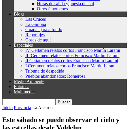
Horas de salida y puesta del sol
Otros fenómenos
Blogs
Las Cruces
La Garlopa
Guadalajara a fondo
Reportajes
Cosas de aquí
Especiales
IV Certamen relatos cortos Francisco Martín Larami
III Certamen relatos cortos Francisco Martín Larami
II Certamen relatos cortos Francisco Martín Larami
I Certamen relatos cortos Francisco Martín Larami
Tribuna de despedida
Pueblos abandonados: Romerosa
Medio Ambiente
Fototeca
Multimedia
Inicio
Provincia
La Alcarria
Este sábado se puede observar el cielo y
las estrellas desde Valdeluz