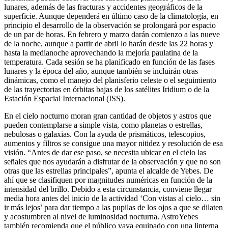
lunares, además de las fracturas y accidentes geográficos de la
superficie. Aunque dependerá en último caso de la climatología, en
principio el desarrollo de la observación se prolongará por espacio
de un par de horas. En febrero y marzo darán comienzo a las nueve
de la noche, aunque a partir de abril lo harán desde las 22 horas y
hasta la medianoche aprovechando la mejoría paulatina de la
temperatura. Cada sesión se ha planificado en función de las fases
lunares y la época del año, aunque también se incluirán otras
dinámicas, como el manejo del planisferio celeste o el seguimiento
de las trayectorias en órbitas bajas de los satélites Iridium o de la
Estación Espacial Internacional (ISS).
En el cielo nocturno moran gran cantidad de objetos y astros que
pueden contemplarse a simple vista, como planetas o estrellas,
nebulosas o galaxias. Con la ayuda de prismáticos, telescopios,
aumentos y filtros se consigue una mayor nitidez y resolución de esa
visión. “Antes de dar ese paso, se necesita ubicar en el cielo las
señales que nos ayudarán a disfrutar de la observación y que no son
otras que las estrellas principales”, apunta el alcalde de Yebes. De
ahí que se clasifiquen por magnitudes numéricas en función de la
intensidad del brillo. Debido a esta circunstancia, conviene llegar
media hora antes del inicio de la actividad ‘Con vistas al cielo… sin
ir más lejos’ para dar tiempo a las pupilas de los ojos a que se dilaten
y acostumbren al nivel de luminosidad nocturna. AstroYebes
también recomienda que el público vaya equipado con una linterna