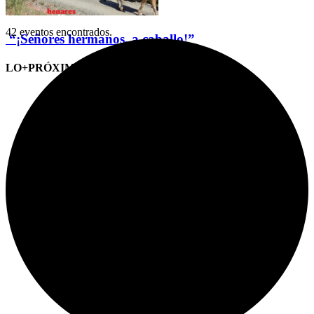
42 eventos encontrados.
“¡Señores hermanos, a caballo!”
LO+PRÓXIMO (CITAS)