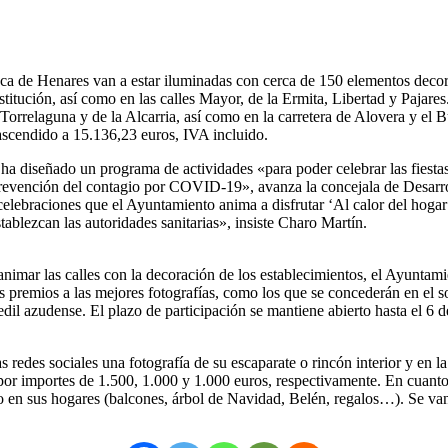
eca de Henares van a estar iluminadas con cerca de 150 elementos deco
stitución, así como en las calles Mayor, de la Ermita, Libertad y Pajar
Torrelaguna y de la Alcarria, así como en la carretera de Alovera y el B
 ascendido a 15.136,23 euros, IVA incluido.
a diseñado un programa de actividades «para poder celebrar las fiesta
evención del contagio por COVID-19», avanza la concejala de Desarrol
elebraciones que el Ayuntamiento anima a disfrutar ‘Al calor del hogar’
tablezcan las autoridades sanitarias», insiste Charo Martín.
animar las calles con la decoración de los establecimientos, el Ayunta
s premios a las mejores fotografías, como los que se concederán en el s
dil azudense. El plazo de participación se mantiene abierto hasta el 6 
as redes sociales una fotografía de su escaparate o rincón interior y e
r importes de 1.500, 1.000 y 1.000 euros, respectivamente. En cuanto al
ado en sus hogares (balcones, árbol de Navidad, Belén, regalos…). Se va