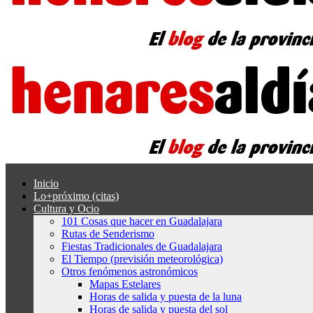
Inicio
Lo+próximo (citas)
Cultura y Ocio
101 Cosas que hacer en Guadalajara
Rutas de Senderismo
Fiestas Tradicionales de Guadalajara
El Tiempo (previsión meteorológica)
Otros fenómenos astronómicos
Mapas Estelares
Horas de salida y puesta de la luna
Horas de salida y puesta del sol