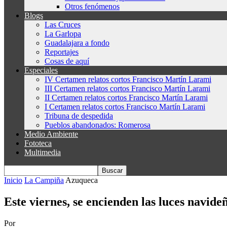
Otros fenómenos
Blogs
Las Cruces
La Garlopa
Guadalajara a fondo
Reportajes
Cosas de aquí
Especiales
IV Certamen relatos cortos Francisco Martín Larami
III Certamen relatos cortos Francisco Martín Larami
II Certamen relatos cortos Francisco Martín Larami
I Certamen relatos cortos Francisco Martín Larami
Tribuna de despedida
Pueblos abandonados: Romerosa
Medio Ambiente
Fototeca
Multimedia
Inicio
La Campiña
Azuqueca
Este viernes, se encienden las luces navid
Por