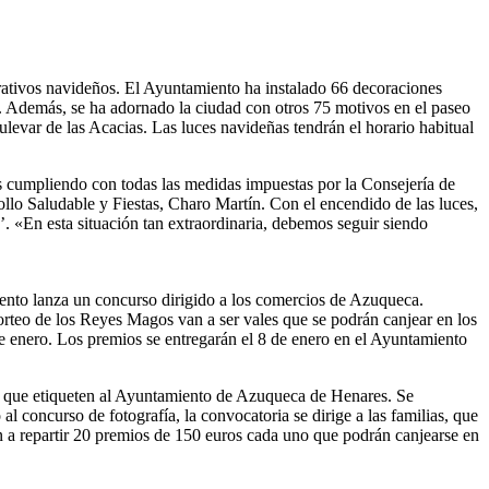
rativos navideños. El Ayuntamiento ha instalado 66 decoraciones
es. Además, se ha adornado la ciudad con otros 75 motivos en el paseo
ulevar de las Acacias. Las luces navideñas tendrán el horario habitual
s cumpliendo con todas las medidas impuestas por la Consejería de
lo Saludable y Fiestas, Charo Martín. Con el encendido de las luces,
. «En esta situación tan extraordinaria, debemos seguir siendo
miento lanza un concurso dirigido a los comercios de Azuqueca.
orteo de los Reyes Magos van a ser vales que se podrán canjear en los
de enero. Los premios se entregarán el 8 de enero en el Ayuntamiento
n la que etiqueten al Ayuntamiento de Azuqueca de Henares. Se
 concurso de fotografía, la convocatoria se dirige a las familias, que
n a repartir 20 premios de 150 euros cada uno que podrán canjearse en