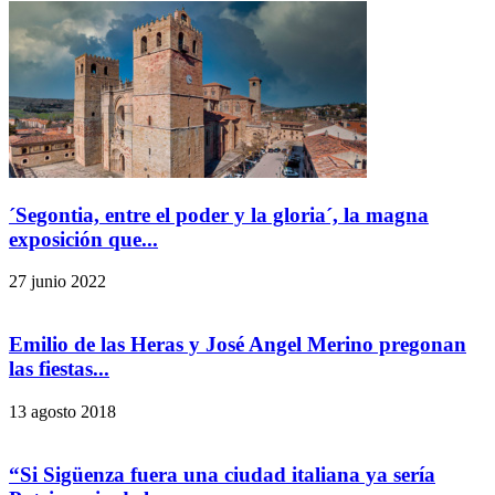
´Segontia, entre el poder y la gloria´, la magna
exposición que...
27 junio 2022
Emilio de las Heras y José Angel Merino pregonan
las fiestas...
13 agosto 2018
“Si Sigüenza fuera una ciudad italiana ya sería