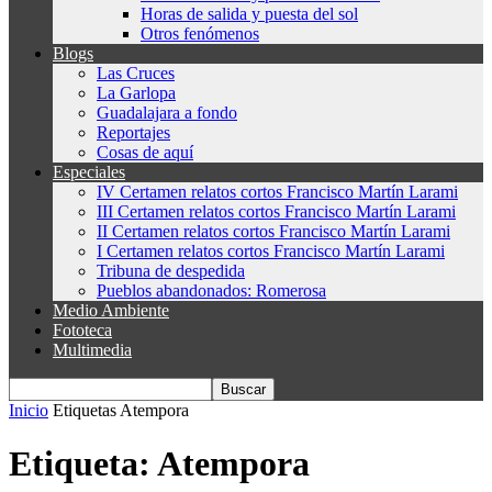
Horas de salida y puesta del sol
Otros fenómenos
Blogs
Las Cruces
La Garlopa
Guadalajara a fondo
Reportajes
Cosas de aquí
Especiales
IV Certamen relatos cortos Francisco Martín Larami
III Certamen relatos cortos Francisco Martín Larami
II Certamen relatos cortos Francisco Martín Larami
I Certamen relatos cortos Francisco Martín Larami
Tribuna de despedida
Pueblos abandonados: Romerosa
Medio Ambiente
Fototeca
Multimedia
Inicio
Etiquetas
Atempora
Etiqueta: Atempora