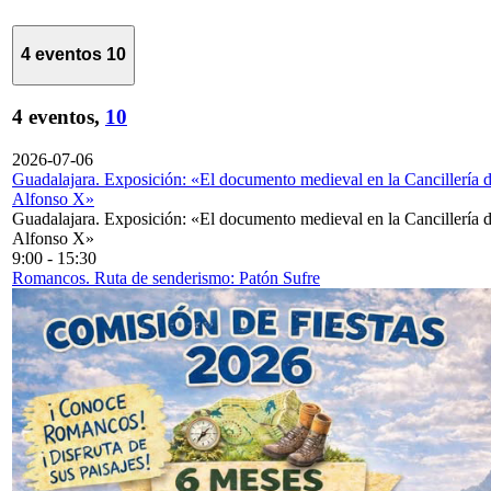
4 eventos
10
4 eventos,
10
2026-07-06
Guadalajara. Exposición: «El documento medieval en la Cancillería 
Alfonso X»
Guadalajara. Exposición: «El documento medieval en la Cancillería 
Alfonso X»
9:00
-
15:30
Romancos. Ruta de senderismo: Patón Sufre