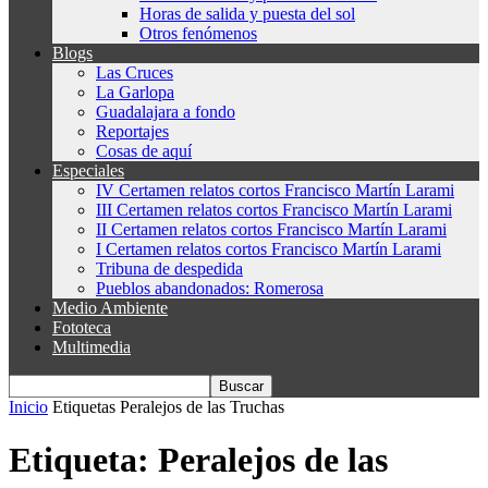
Horas de salida y puesta del sol
Otros fenómenos
Blogs
Las Cruces
La Garlopa
Guadalajara a fondo
Reportajes
Cosas de aquí
Especiales
IV Certamen relatos cortos Francisco Martín Larami
III Certamen relatos cortos Francisco Martín Larami
II Certamen relatos cortos Francisco Martín Larami
I Certamen relatos cortos Francisco Martín Larami
Tribuna de despedida
Pueblos abandonados: Romerosa
Medio Ambiente
Fototeca
Multimedia
Inicio
Etiquetas
Peralejos de las Truchas
Etiqueta: Peralejos de las