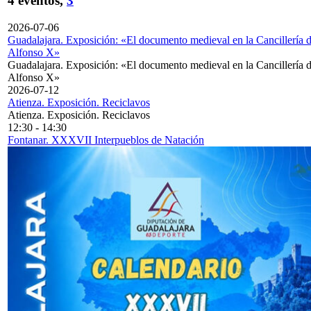
4 eventos,
3
2026-07-06
Guadalajara. Exposición: «El documento medieval en la Cancillería 
Alfonso X»
Guadalajara. Exposición: «El documento medieval en la Cancillería 
Alfonso X»
2026-07-12
Atienza. Exposición. Reciclavos
Atienza. Exposición. Reciclavos
12:30
-
14:30
Fontanar. XXXVII Interpueblos de Natación