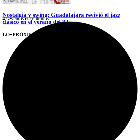
Nostalgia y swing: Guadalajara revivió el jazz
42 eventos encontrados.
clásico en el verano del 82
LO+PRÓXIMO (CITAS)