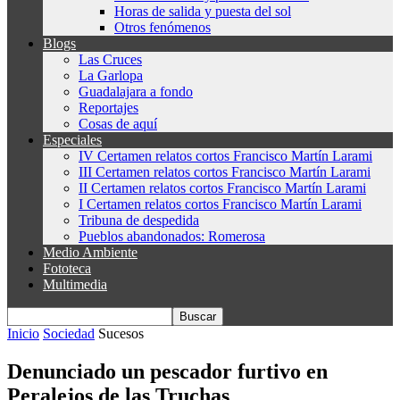
Horas de salida y puesta del sol
Otros fenómenos
Blogs
Las Cruces
La Garlopa
Guadalajara a fondo
Reportajes
Cosas de aquí
Especiales
IV Certamen relatos cortos Francisco Martín Larami
III Certamen relatos cortos Francisco Martín Larami
II Certamen relatos cortos Francisco Martín Larami
I Certamen relatos cortos Francisco Martín Larami
Tribuna de despedida
Pueblos abandonados: Romerosa
Medio Ambiente
Fototeca
Multimedia
Inicio
Sociedad
Sucesos
Denunciado un pescador furtivo en
Peralejos de las Truchas