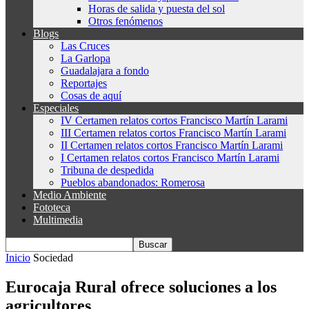
Horas de salida y puesta del sol
Otros fenómenos
Blogs
Las Cruces
La Garlopa
Guadalajara a fondo
Reportajes
Cosas de aquí
Especiales
IV Certamen relatos cortos Francisco Martín Larami
III Certamen relatos cortos Francisco Martín Larami
II Certamen relatos cortos Francisco Martín Larami
I Certamen relatos cortos Francisco Martín Larami
Tribuna de despedida
Pueblos abandonados: Romerosa
Medio Ambiente
Fototeca
Multimedia
Inicio
Sociedad
Eurocaja Rural ofrece soluciones a los
agricultores