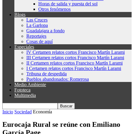
Horas de salida y puesta del sol
Otros fenómenos
Blogs
Las Cruces
La Garlopa
Guadalajara a fondo
Reportajes
Cosas de aquí
Especiales
IV Certamen relatos cortos Francisco Martín Larami
III Certamen relatos cortos Francisco Martín Larami
II Certamen relatos cortos Francisco Martín Larami
I Certamen relatos cortos Francisco Martín Larami
Tribuna de despedida
Pueblos abandonados: Romerosa
Medio Ambiente
Fototeca
Multimedia
Inicio
Sociedad
Economía
Eurocaja Rural se reúne con Emiliano
García Page