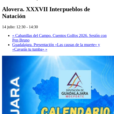
Alovera. XXXVII Interpueblos de
Natación
14 julio: 12:30
-
14:30
«
Cabanillas del Campo. Cuentos Golfos 2026. Sesión con
Pep Bruno
Guadalajara. Presentación «Las causas de la muerte» y
«Cavarás tu tumba»
»