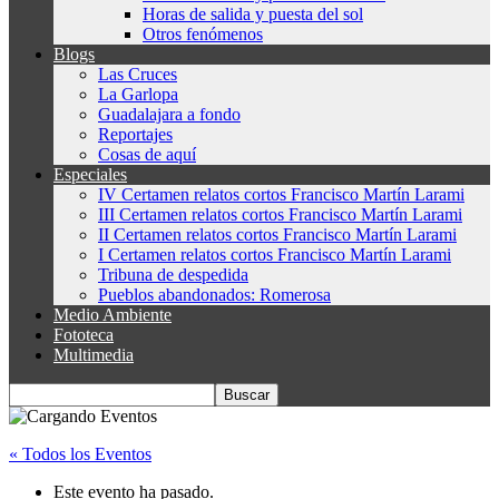
Horas de salida y puesta del sol
Otros fenómenos
Blogs
Las Cruces
La Garlopa
Guadalajara a fondo
Reportajes
Cosas de aquí
Especiales
IV Certamen relatos cortos Francisco Martín Larami
III Certamen relatos cortos Francisco Martín Larami
II Certamen relatos cortos Francisco Martín Larami
I Certamen relatos cortos Francisco Martín Larami
Tribuna de despedida
Pueblos abandonados: Romerosa
Medio Ambiente
Fototeca
Multimedia
« Todos los Eventos
Este evento ha pasado.