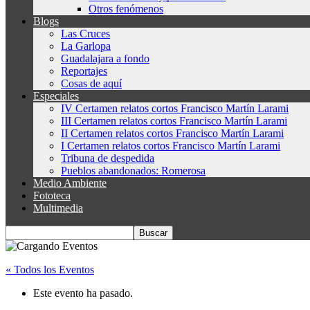
Otros fenómenos
Blogs
Las Cruces
La Garlopa
Guadalajara a fondo
Reportajes
Cosas de aquí
Especiales
IV Certamen relatos cortos Francisco Martín Larami
III Certamen relatos cortos Francisco Martín Larami
II Certamen relatos cortos Francisco Martín Larami
I Certamen relatos cortos Francisco Martín Larami
Tribuna de despedida
Pueblos abandonados: Romerosa
Medio Ambiente
Fototeca
Multimedia
« Todos los Eventos
Este evento ha pasado.