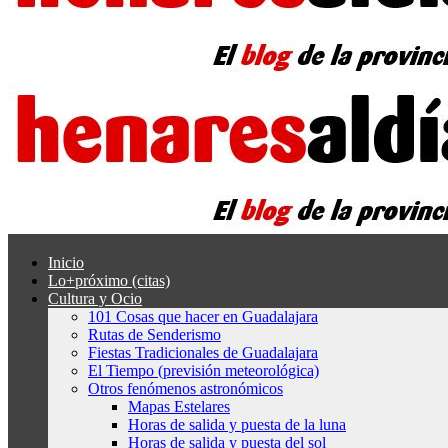
Inicio
Lo+próximo (citas)
Cultura y Ocio
101 Cosas que hacer en Guadalajara
Rutas de Senderismo
Fiestas Tradicionales de Guadalajara
El Tiempo (previsión meteorológica)
Otros fenómenos astronómicos
Mapas Estelares
Horas de salida y puesta de la luna
Horas de salida y puesta del sol