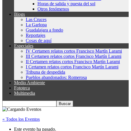
Horas de salida y puesta del sol
Otros fenómenos
Blogs
Las Cruces
La Garlopa
Guadalajara a fondo
Reportajes
Cosas de aquí
Especiales
IV Certamen relatos cortos Francisco Martín Larami
III Certamen relatos cortos Francisco Martín Larami
II Certamen relatos cortos Francisco Martín Larami
I Certamen relatos cortos Francisco Martín Larami
Tribuna de despedida
Pueblos abandonados: Romerosa
Medio Ambiente
Fototeca
Multimedia
« Todos los Eventos
Este evento ha pasado.