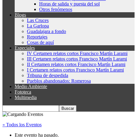
Horas de salida y puesta del sol
Otros fenómenos
Blogs
Las Cruces
La Garlopa
Guadalajara a fondo
Reportajes
Cosas de aquí
Especiales
IV Certamen relatos cortos Francisco Martín Larami
III Certamen relatos cortos Francisco Martín Larami
II Certamen relatos cortos Francisco Martín Larami
I Certamen relatos cortos Francisco Martín Larami
Tribuna de despedida
Pueblos abandonados: Romerosa
Medio Ambiente
Fototeca
Multimedia
« Todos los Eventos
Este evento ha pasado.