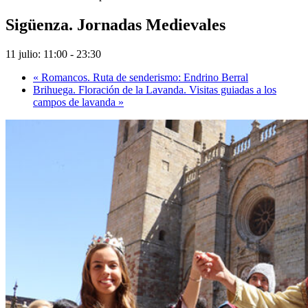
Sigüenza. Jornadas Medievales
11 julio: 11:00
-
23:30
«
Romancos. Ruta de senderismo: Endrino Berral
Brihuega. Floración de la Lavanda. Visitas guiadas a los
campos de lavanda
»