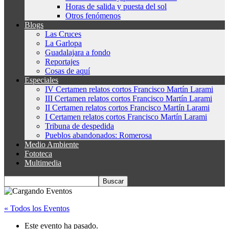
Horas de salida y puesta del sol
Otros fenómenos
Blogs
Las Cruces
La Garlopa
Guadalajara a fondo
Reportajes
Cosas de aquí
Especiales
IV Certamen relatos cortos Francisco Martín Larami
III Certamen relatos cortos Francisco Martín Larami
II Certamen relatos cortos Francisco Martín Larami
I Certamen relatos cortos Francisco Martín Larami
Tribuna de despedida
Pueblos abandonados: Romerosa
Medio Ambiente
Fototeca
Multimedia
« Todos los Eventos
Este evento ha pasado.