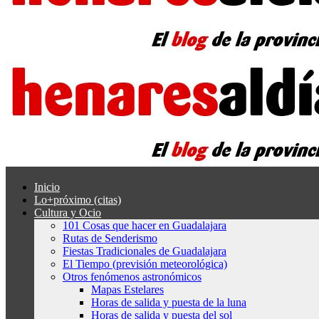
Inicio
Lo+próximo (citas)
Cultura y Ocio
101 Cosas que hacer en Guadalajara
Rutas de Senderismo
Fiestas Tradicionales de Guadalajara
El Tiempo (previsión meteorológica)
Otros fenómenos astronómicos
Mapas Estelares
Horas de salida y puesta de la luna
Horas de salida y puesta del sol