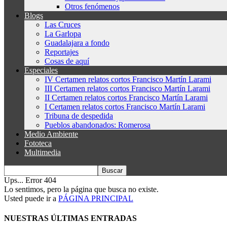
Otros fenómenos
Blogs
Las Cruces
La Garlopa
Guadalajara a fondo
Reportajes
Cosas de aquí
Especiales
IV Certamen relatos cortos Francisco Martín Larami
III Certamen relatos cortos Francisco Martín Larami
II Certamen relatos cortos Francisco Martín Larami
I Certamen relatos cortos Francisco Martín Larami
Tribuna de despedida
Pueblos abandonados: Romerosa
Medio Ambiente
Fototeca
Multimedia
Ups... Error 404
Lo sentimos, pero la página que busca no existe.
Usted puede ir a
PÁGINA PRINCIPAL
NUESTRAS ÚLTIMAS ENTRADAS