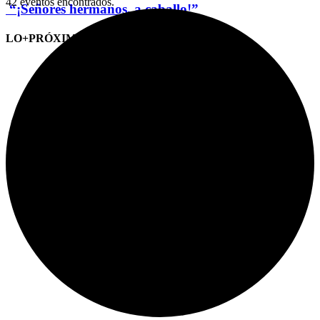
42 eventos encontrados.
“¡Señores hermanos, a caballo!”
LO+PRÓXIMO (CITAS)